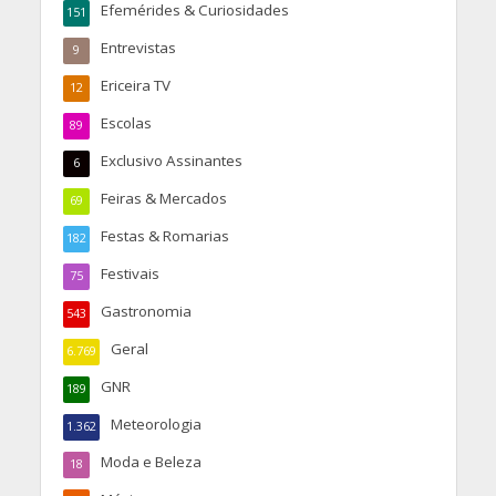
Efemérides & Curiosidades
151
Entrevistas
9
Ericeira TV
12
Escolas
89
Exclusivo Assinantes
6
Feiras & Mercados
69
Festas & Romarias
182
Festivais
75
Gastronomia
543
Geral
6.769
GNR
189
Meteorologia
1.362
Moda e Beleza
18