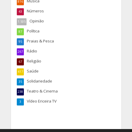
Música
816
Números
43
Opinião
1.505
Política
87
Praias & Pesca
95
Rádio
267
Religião
67
Saúde
417
Solidariedade
35
Teatro & Cinema
238
Vídeo Ericeira TV
3