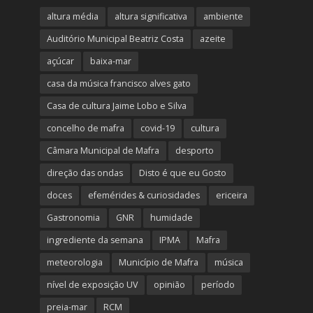
altura média
altura significativa
ambiente
Auditório Municipal Beatriz Costa
azeite
açúcar
baixa-mar
casa da música francisco alves gato
Casa de cultura Jaime Lobo e Silva
concelho de mafra
covid-19
cultura
Câmara Municipal de Mafra
desporto
direção das ondas
Disto é que eu Gosto
doces
efemérides & curiosidades
ericeira
Gastronomia
GNR
humidade
ingrediente da semana
IPMA
Mafra
meteorologia
Município de Mafra
música
nível de exposição UV
opinião
período
preia-mar
RCM