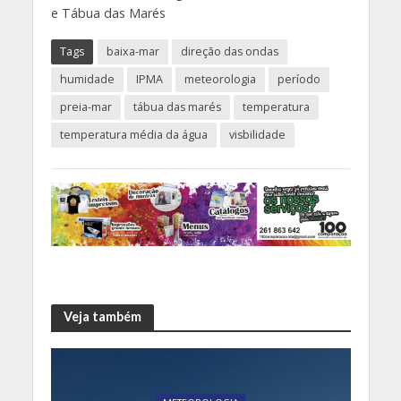
e Tábua das Marés
Tags
baixa-mar
direção das ondas
humidade
IPMA
meteorologia
período
preia-mar
tábua das marés
temperatura
temperatura média da água
visbilidade
Veja também