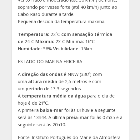
soprando por vezes forte (até 40 km/h) junto ao
Cabo Raso durante a tarde.
Pequena descida da temperatura máxima.
Temperatura:
22ºC
com sensação térmica
de
24ºC
Máxima:
23ºC
Mínima:
16ºC
Humidade:
56%
Visibilidade:
15km
ESTADO DO MAR NA ERICEIRA
A
direção das ondas
é NNW (330º) com
uma
altura média
de 2,5 metros e com
um
período
de 13,3 segundos.
A
temperatura média da água
para o dia de
hoje é de 21ºC.
A primeira
baixa-mar
foi às 01h09 e a seguinte
será às 13h44. A última
preia-mar
foi às 07h35 e a
seguinte será às 20h10.
Fonte: Instituto Português do Mar e da Atmosfera