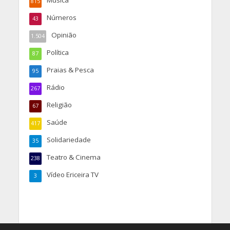
815
Números
43
Opinião
1.504
Política
87
Praias & Pesca
95
Rádio
267
Religião
67
Saúde
417
Solidariedade
35
Teatro & Cinema
238
Vídeo Ericeira TV
3