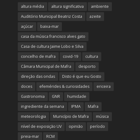
altura média
altura significativa
ambiente
Auditório Municipal Beatriz Costa
azeite
açúcar
baixa-mar
casa da música francisco alves gato
Casa de cultura Jaime Lobo e Silva
concelho de mafra
covid-19
cultura
Câmara Municipal de Mafra
desporto
direção das ondas
Disto é que eu Gosto
doces
efemérides & curiosidades
ericeira
Gastronomia
GNR
humidade
ingrediente da semana
IPMA
Mafra
meteorologia
Município de Mafra
música
nível de exposição UV
opinião
período
preia-mar
RCM