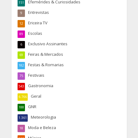
Efemérides & Curiosidades
151
Entrevistas
9
Ericeira TV
12
Escolas
89
Exclusivo Assinantes
6
Feiras & Mercados
69
Festas & Romarias
182
Festivais
75
Gastronomia
543
Geral
6.766
GNR
188
Meteorologia
1.361
Moda e Beleza
18
Música