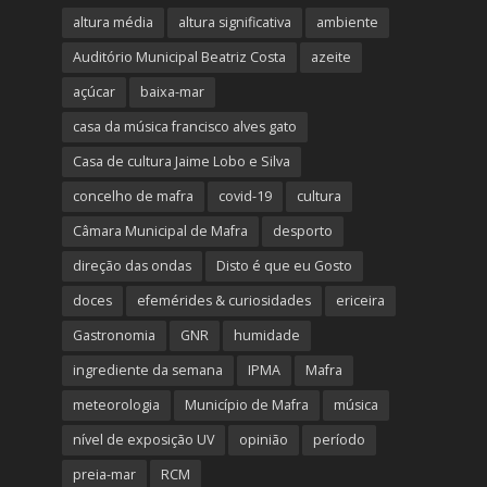
altura média
altura significativa
ambiente
Auditório Municipal Beatriz Costa
azeite
açúcar
baixa-mar
casa da música francisco alves gato
Casa de cultura Jaime Lobo e Silva
concelho de mafra
covid-19
cultura
Câmara Municipal de Mafra
desporto
direção das ondas
Disto é que eu Gosto
doces
efemérides & curiosidades
ericeira
Gastronomia
GNR
humidade
ingrediente da semana
IPMA
Mafra
meteorologia
Município de Mafra
música
nível de exposição UV
opinião
período
preia-mar
RCM