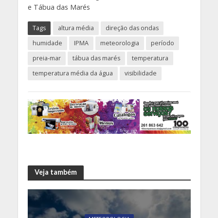
e Tábua das Marés
Tags
altura média
direção das ondas
humidade
IPMA
meteorologia
período
preia-mar
tábua das marés
temperatura
temperatura média da água
visibilidade
Veja também