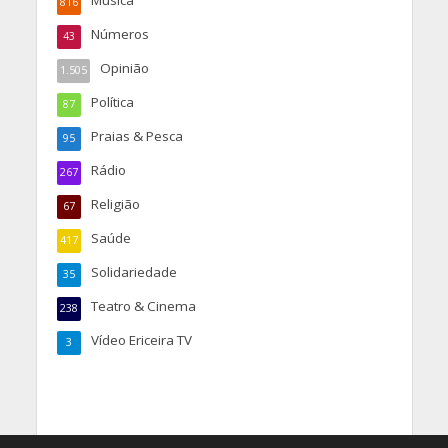
816
Números
43
Opinião
1.505
Política
87
Praias & Pesca
95
Rádio
267
Religião
67
Saúde
417
Solidariedade
35
Teatro & Cinema
238
Vídeo Ericeira TV
3