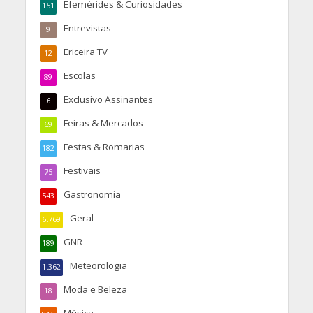
Efemérides & Curiosidades
151
Entrevistas
9
Ericeira TV
12
Escolas
89
Exclusivo Assinantes
6
Feiras & Mercados
69
Festas & Romarias
182
Festivais
75
Gastronomia
543
Geral
6.769
GNR
189
Meteorologia
1.362
Moda e Beleza
18
Música