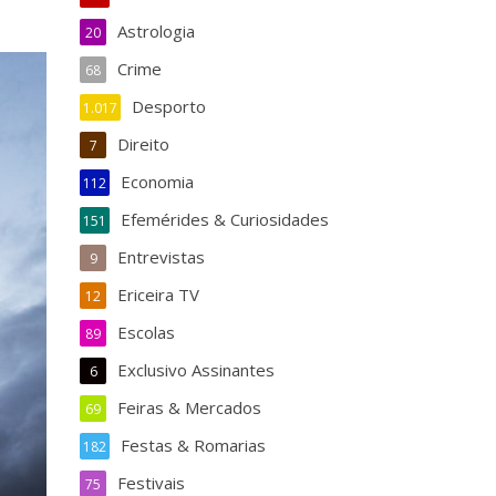
Astrologia
20
Crime
68
Desporto
1.017
Direito
7
Economia
112
Efemérides & Curiosidades
151
Entrevistas
9
Ericeira TV
12
Escolas
89
Exclusivo Assinantes
6
Feiras & Mercados
69
Festas & Romarias
182
Festivais
75