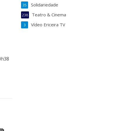
Solidariedade
35
Teatro & Cinema
238
Vídeo Ericeira TV
3
00h38