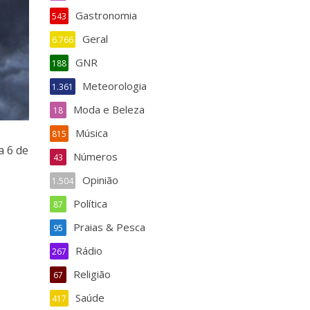
Gastronomia
543
Geral
6.766
GNR
188
Meteorologia
1.361
Moda e Beleza
18
Música
815
a 6 de
Números
43
Opinião
1.504
Política
87
Praias & Pesca
95
Rádio
267
Religião
67
Saúde
417