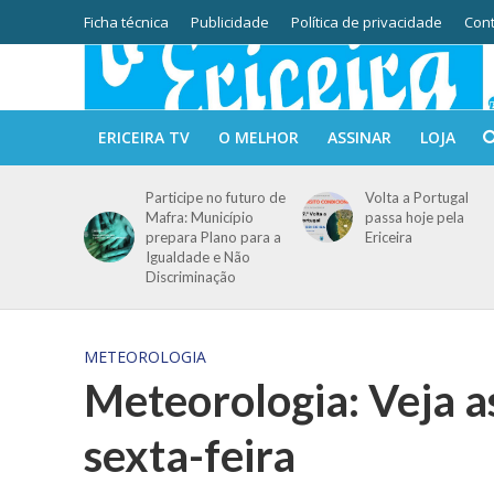
Ficha técnica
Publicidade
Política de privacidade
Cont
ERICEIRA TV
O MELHOR
ASSINAR
LOJA
Participe no futuro de
Volta a Portugal
Mafra: Município
passa hoje pela
prepara Plano para a
Ericeira
Igualdade e Não
Discriminação
METEOROLOGIA
Meteorologia: Veja a
sexta-feira