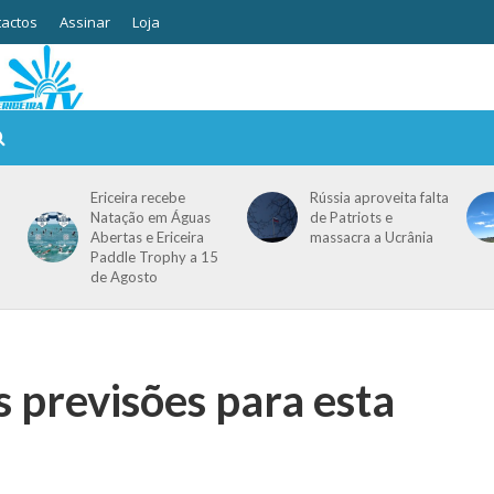
actos
Assinar
Loja
Ericeira recebe
Rússia aproveita falta
Natação em Águas
de Patriots e
Abertas e Ericeira
massacra a Ucrânia
Paddle Trophy a 15
de Agosto
s previsões para esta