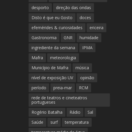
desporto
direção das ondas
Disto é que eu Gosto
doces
efemérides & curiosidades
ericeira
Gastronomia
GNR
humidade
ingrediente da semana
IPMA
Mafra
meteorologia
Município de Mafra
música
nível de exposição UV
opinião
período
preia-mar
RCM
rede de teatros e cineteatros
portugueses
Rogério Batalha
Rádio
Sal
Saúde
surf
temperatura