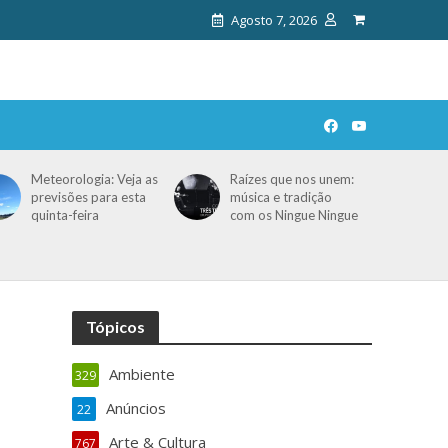
Agosto 7, 2026
Meteorologia: Veja as
Raízes que nos unem:
previsões para esta
música e tradição
quinta-feira
com os Ningue Ningue
Tópicos
Ambiente
329
Anúncios
22
Arte & Cultura
767