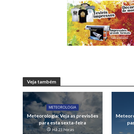
Veja também
METEOROLOGIA
Meteorologia: Veja as previsões
Meteoro
para esta sexta-feira
par
Há 23 horas