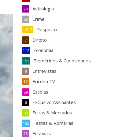
Astrologia
20
Crime
68
Desporto
1.017
Direito
7
Economia
112
Efemérides & Curiosidades
151
Entrevistas
9
Ericeira TV
12
Escolas
89
Exclusivo Assinantes
6
Feiras & Mercados
69
Festas & Romarias
182
Festivais
75