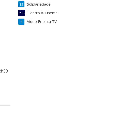
Solidariedade
35
Teatro & Cinema
238
Vídeo Ericeira TV
3
02h39