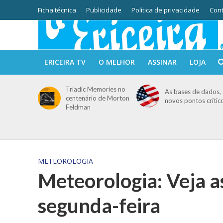
Ficha técnica
Publicidade
Política de privacidade
Cont
ERICEIRA TV
O MELHOR
ASSINAR
LOJA
Triadic Memories no
As bases de dados, 
centenário de Morton
novos pontos crític
Feldman
METEOROLOGIA
Meteorologia: Veja a
segunda-feira