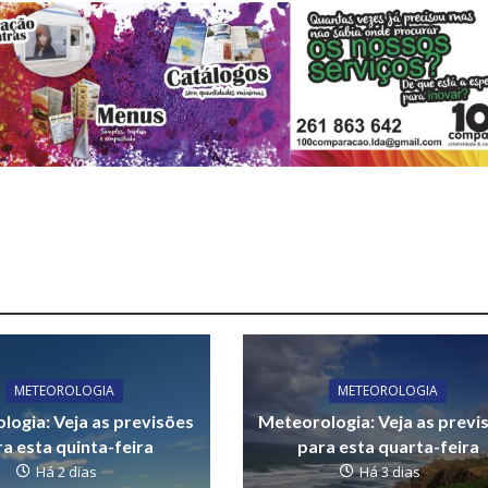
METEOROLOGIA
METEOROLOGIA
logia: Veja as previsões
Meteorologia: Veja as previ
a esta quinta-feira
para esta quarta-feira
Há 2 dias
Há 3 dias