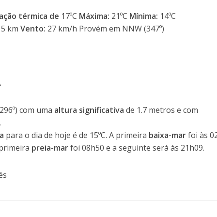
ação térmica de
17ºC
Máxima:
21ºC
Mínima:
14ºC
5 km
Vento:
27 km/h Provém em NNW (347º)
A
296º) com uma
altura significativa
de 1.7 metros e com
.
a
para o dia de hoje é de 15ºC. A primeira
baixa-mar
foi às 
 primeira
preia-mar
foi 08h50 e a seguinte será às 21h09.
és