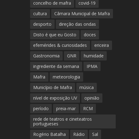
concelho de mafra
covid-19
cultura
Câmara Municipal de Mafra
desporto
direção das ondas
Disto é que eu Gosto
doces
efemérides & curiosidades
ericeira
Gastronomia
GNR
humidade
ingrediente da semana
IPMA
Mafra
meteorologia
Município de Mafra
música
nível de exposição UV
opinião
período
preia-mar
RCM
rede de teatros e cineteatros
portugueses
Rogério Batalha
Rádio
Sal