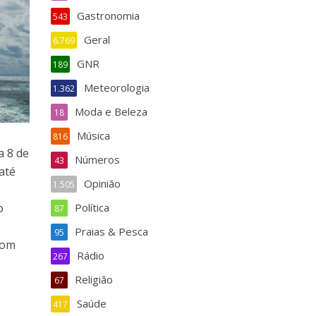
Gastronomia
543
Geral
6.769
GNR
189
Meteorologia
1.362
Moda e Beleza
18
Música
816
a 8 de
Números
43
até
Opinião
1.505
Política
o
87
Praias & Pesca
95
com
Rádio
267
Religião
67
Saúde
417