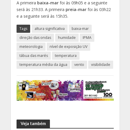
A primeira
baixa-mar
foi às 09h05 e a seguinte
será às 21h33. A primeira
preia-mar
foi às 03h22
e a seguinte será às 15h35.
Tags
altura significativa
baixa-mar
direção das ondas
humidade
IPMA
meteorologia
nível de exposição UV
tábua das marés
temperatura
temperatura média da água
vento
visibilidade
Veja também