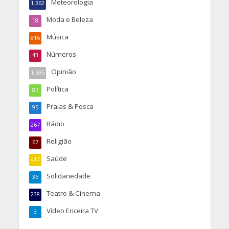
Meteorologia
1.362
Moda e Beleza
18
Música
816
Números
43
Opinião
1.505
Política
87
Praias & Pesca
95
Rádio
267
Religião
67
Saúde
417
Solidariedade
35
Teatro & Cinema
238
Vídeo Ericeira TV
3