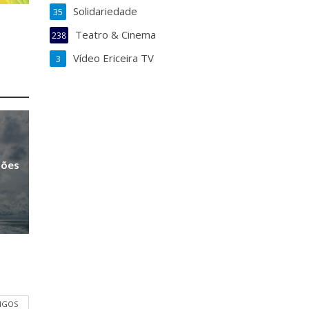
Solidariedade
35
Teatro & Cinema
238
Vídeo Ericeira TV
3
sões
TIGOS