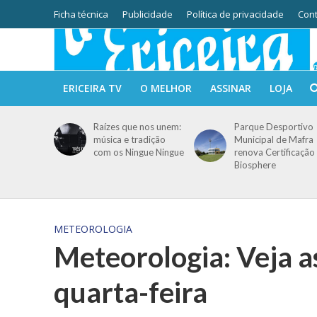
Ficha técnica
Publicidade
Política de privacidade
Cont
ERICEIRA TV
O MELHOR
ASSINAR
LOJA
Raízes que nos unem:
Parque Desportivo
música e tradição
Municipal de Mafra
com os Ningue Ningue
renova Certificação
Biosphere
METEOROLOGIA
Meteorologia: Veja a
quarta-feira