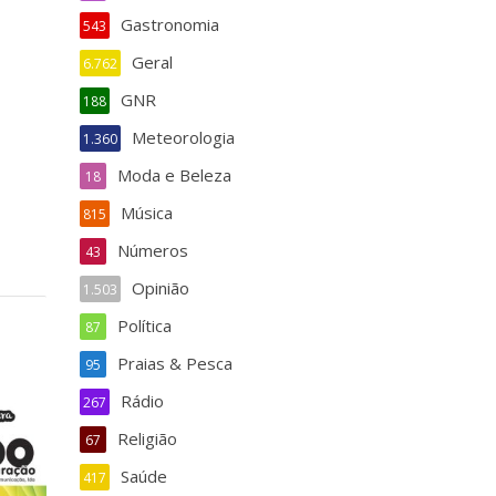
Gastronomia
543
Geral
6.762
GNR
188
Meteorologia
1.360
Moda e Beleza
18
Música
815
Números
43
Opinião
1.503
Política
87
Praias & Pesca
95
Rádio
267
Religião
67
Saúde
417