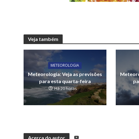
Veja também
METEOROLOGIA
Meteorologia: Veja as previsões
Meteoro
para esta quarta-feira
pa
Há 20 horas
Acerca do autor