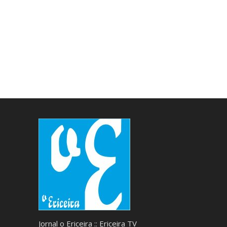
Jornal o Ericeira :: Ericeira TV