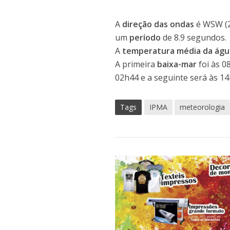
A
direção das ondas
é WSW (
um
período
de 8.9 segundos.
A
temperatura média da águ
A primeira
baixa-mar
foi às 0
02h44 e a seguinte será às 14
Tags
IPMA
meteorologia