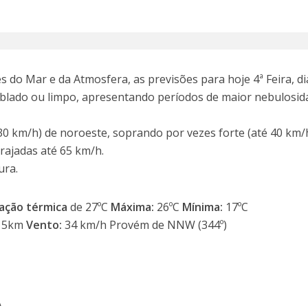
 do Mar e da Atmosfera, as previsões para hoje 4ª Feira, di
ublado ou limpo, apresentando períodos de maior nebulosid
30 km/h) de noroeste, soprando por vezes forte (até 40 km/
 rajadas até 65 km/h.
ura.
ação térmica
de 27ºC
Máxima:
26ºC
Mínima:
17ºC
15km
Vento:
34 km/h Provém de NNW (344º)
A