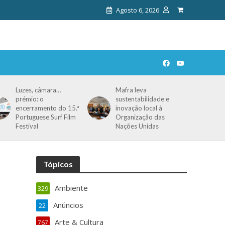
Agosto 6, 2026
Luzes, câmara…
Mafra leva
prémio: o
sustentabilidade e
encerramento do 15.ª
inovação local à
Portuguese Surf Film
Organização das
Festival
Nações Unidas
Tópicos
Ambiente
329
Anúncios
22
Arte & Cultura
767