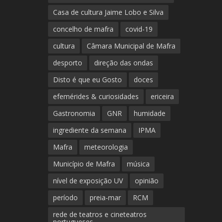
Casa de cultura Jaime Lobo e Silva
concelho de mafra
covid-19
cultura
Câmara Municipal de Mafra
desporto
direção das ondas
Disto é que eu Gosto
doces
efemérides & curiosidades
ericeira
Gastronomia
GNR
humidade
ingrediente da semana
IPMA
Mafra
meteorologia
Município de Mafra
música
nível de exposição UV
opinião
período
preia-mar
RCM
rede de teatros e cineteatros
portugueses