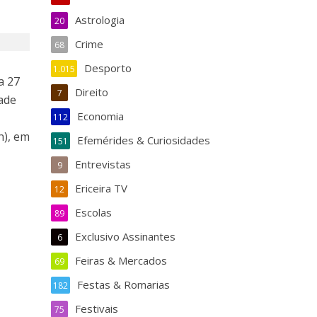
Astrologia
20
Crime
68
Desporto
1.015
a 27
Direito
7
ade
Economia
112
h), em
Efemérides & Curiosidades
151
Entrevistas
9
Ericeira TV
12
Escolas
89
Exclusivo Assinantes
6
Feiras & Mercados
69
Festas & Romarias
182
Festivais
75