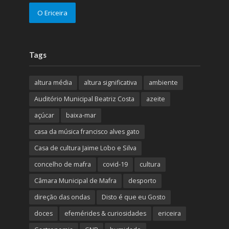
O Ericeira
Tags
altura média
altura significativa
ambiente
Auditório Municipal Beatriz Costa
azeite
açúcar
baixa-mar
casa da música francisco alves gato
Casa de cultura Jaime Lobo e Silva
concelho de mafra
covid-19
cultura
Câmara Municipal de Mafra
desporto
direção das ondas
Disto é que eu Gosto
doces
efemérides & curiosidades
ericeira