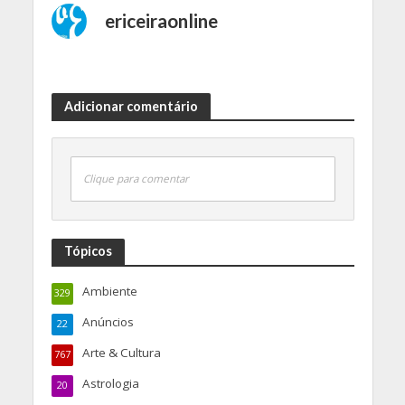
ericeiraonline
Adicionar comentário
Clique para comentar
Tópicos
Ambiente
329
Anúncios
22
Arte & Cultura
767
Astrologia
20