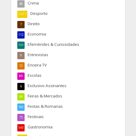
Crime
68
Desporto
1.017
Direito
7
Economia
112
Efemérides & Curiosidades
151
Entrevistas
9
Ericeira TV
12
Escolas
89
Exclusivo Assinantes
6
Feiras & Mercados
69
Festas & Romarias
182
Festivais
75
Gastronomia
543