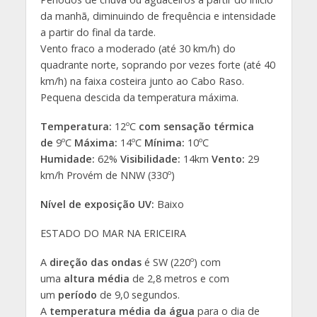
da manhã, diminuindo de frequência e intensidade
a partir do final da tarde.
Vento fraco a moderado (até 30 km/h) do
quadrante norte, soprando por vezes forte (até 40
km/h) na faixa costeira junto ao Cabo Raso.
Pequena descida da temperatura máxima.
Temperatura:
12ºC
com sensação térmica
de
9ºC
Máxima:
14ºC
Mínima:
10ºC
Humidade:
62%
Visibilidade:
14km
Vento:
29
km/h Provém de NNW (330º)
Nível de exposição UV:
Baixo
ESTADO DO MAR NA ERICEIRA
A
direção das ondas
é SW (220º) com
uma
altura média
de 2,8 metros e com
um
período
de 9,0 segundos.
A
temperatura média da água
para o dia de