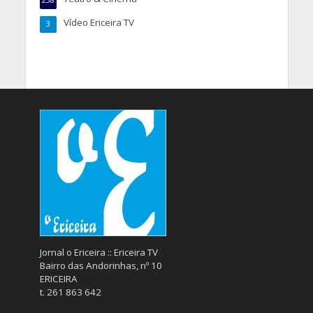
238
Vídeo Ericeira TV
3
Jornal o Ericeira :: Ericeira TV
Bairro das Andorinhas, nº 10
ERICEIRA
t. 261 863 642