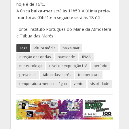
hoje é de 16ºC.
A única
baixa-mar
será às 11h50. A última
preia-
mar
foi às 05h41 e a seguinte será às 18h15.
Fonte: Instituto Português do Mar e da Atmosfera
e Tábua das Marés
Tags
altura média
baixa-mar
direção das ondas
humidade
IPMA
meteorologia
nível de exposição UV
período
preia-mar
tábua das marés
temperatura
temperatura média da água
vento
visibilidade