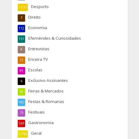
Desporto
1.017
Direito
7
Economia
112
Efemérides & Curiosidades
151
Entrevistas
9
Ericeira TV
12
Escolas
89
Exclusivo Assinantes
6
Feiras & Mercados
69
Festas & Romarias
182
Festivais
75
Gastronomia
543
Geral
6.765