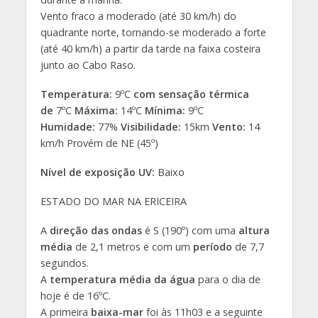
Vento fraco a moderado (até 30 km/h) do
quadrante norte, tornando-se moderado a forte
(até 40 km/h) a partir da tarde na faixa costeira
junto ao Cabo Raso.
Temperatura:
9ºC
com sensação térmica
de
7ºC
Máxima:
14ºC
Mínima:
9ºC
Humidade:
77%
Visibilidade:
15km
Vento:
14
km/h Provém de NE (45º)
Nível de exposição UV:
Baixo
ESTADO DO MAR NA ERICEIRA
A
direção das ondas
é S (190º) com uma
altura
média
de 2,1 metros e com um
período
de 7,7
segundos.
A
temperatura média da água
para o dia de
hoje é de 16ºC.
A primeira
baixa-mar
foi às 11h03 e a seguinte