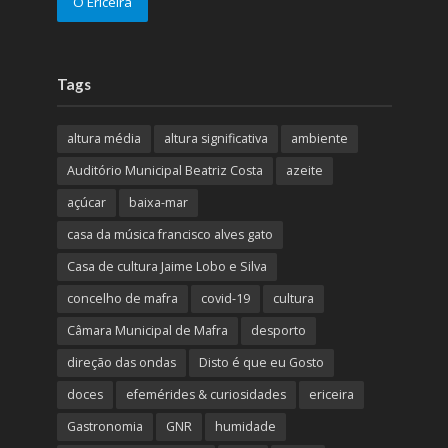
O Ericeira
Tags
altura média
altura significativa
ambiente
Auditório Municipal Beatriz Costa
azeite
açúcar
baixa-mar
casa da música francisco alves gato
Casa de cultura Jaime Lobo e Silva
concelho de mafra
covid-19
cultura
Câmara Municipal de Mafra
desporto
direção das ondas
Disto é que eu Gosto
doces
efemérides & curiosidades
ericeira
Gastronomia
GNR
humidade