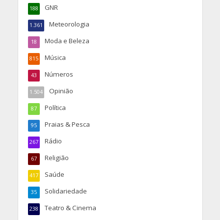
GNR
188
Meteorologia
1.361
Moda e Beleza
18
Música
815
Números
43
Opinião
1.504
Política
87
Praias & Pesca
95
Rádio
267
Religião
67
Saúde
417
Solidariedade
35
Teatro & Cinema
238