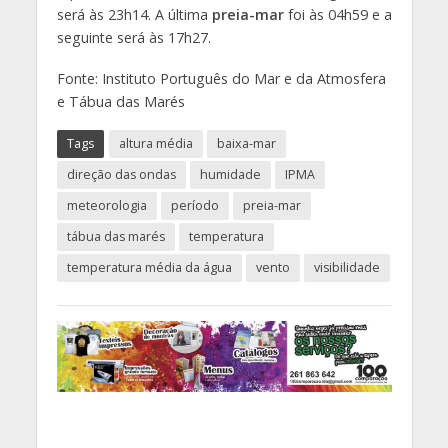
será às 23h14. A última
preia-mar
foi às 04h59 e a
seguinte será às 17h27.
Fonte: Instituto Português do Mar e da Atmosfera
e Tábua das Marés
Tags
altura média
baixa-mar
direção das ondas
humidade
IPMA
meteorologia
período
preia-mar
tábua das marés
temperatura
temperatura média da água
vento
visibilidade