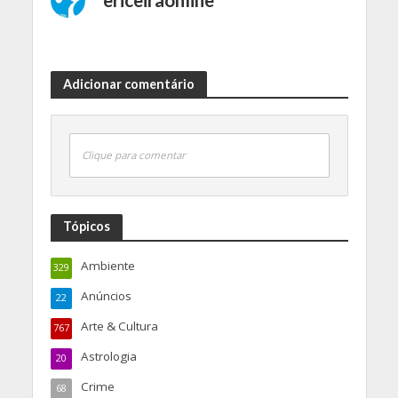
ericeiraonline
Adicionar comentário
Clique para comentar
Tópicos
Ambiente
329
Anúncios
22
Arte & Cultura
767
Astrologia
20
Crime
68