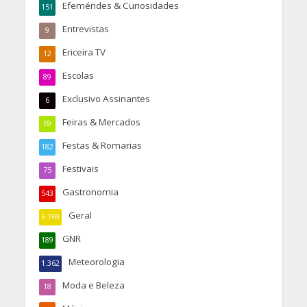
Efemérides & Curiosidades
151
Entrevistas
9
Ericeira TV
12
Escolas
89
Exclusivo Assinantes
6
Feiras & Mercados
69
Festas & Romarias
182
Festivais
75
Gastronomia
543
Geral
6.769
GNR
189
Meteorologia
1.362
Moda e Beleza
18