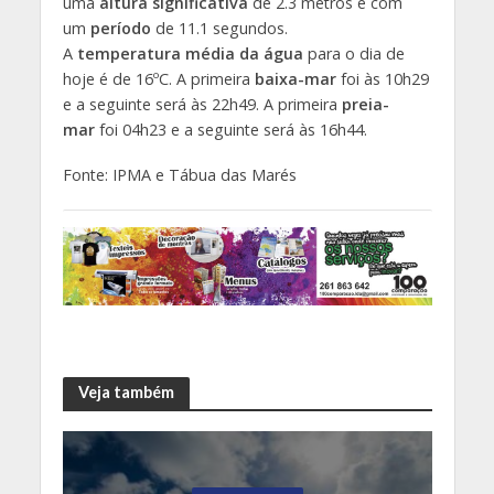
uma
altura significativa
de 2.3 metros e com
um
período
de 11.1 segundos.
A
temperatura média da água
para o dia de
hoje é de 16ºC. A primeira
baixa-mar
foi às 10h29
e a seguinte será às 22h49. A primeira
preia-
mar
foi 04h23 e a seguinte será às 16h44.
Fonte: IPMA e Tábua das Marés
Veja também