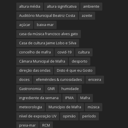
altura média
altura significativa
ambiente
Auditório Municipal Beatriz Costa
azeite
açúcar
baixa-mar
casa da música francisco alves gato
Casa de cultura Jaime Lobo e Silva
concelho de mafra
covid-19
cultura
Câmara Municipal de Mafra
desporto
direção das ondas
Disto é que eu Gosto
doces
efemérides & curiosidades
ericeira
Gastronomia
GNR
humidade
ingrediente da semana
IPMA
Mafra
meteorologia
Município de Mafra
música
nível de exposição UV
opinião
período
preia-mar
RCM