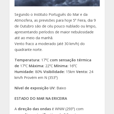
Segundo o Instituto Português do Mar e da
Atmosfera, as previsões para hoje 5ª Feira, dia 9
de Outubro são de céu pouco nublado ou limpo,
apresentando períodos de maior nebulosidade
até ao meio da manhã.
Vento fraco a moderado (até 30 km/h) do
quadrante norte.
Temperatura:
17ºC
com sensação térmica
de
17ºC
Máxima:
22ºC
Mínima:
16ºC
Humidade:
80%
Visibilidade:
15km
Vento:
24
km/h Provém em N (353º)
Nível de exposição UV:
Baixo
ESTADO DO MAR NA ERICEIRA
A
direção das ondas
é WNW (293º) com