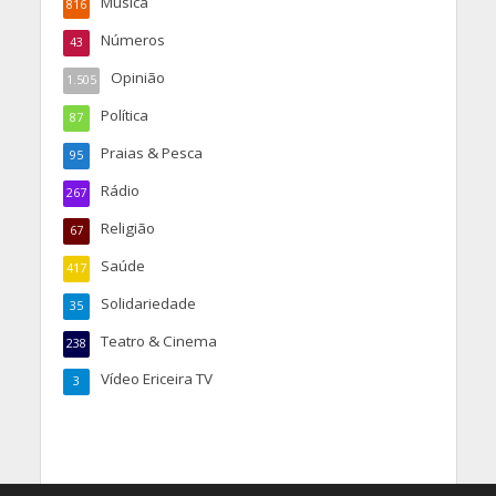
Música
816
Números
43
Opinião
1.505
Política
87
Praias & Pesca
95
Rádio
267
Religião
67
Saúde
417
Solidariedade
35
Teatro & Cinema
238
Vídeo Ericeira TV
3