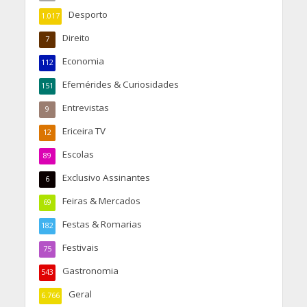
Desporto
1.017
Direito
7
Economia
112
Efemérides & Curiosidades
151
Entrevistas
9
Ericeira TV
12
Escolas
89
Exclusivo Assinantes
6
Feiras & Mercados
69
Festas & Romarias
182
Festivais
75
Gastronomia
543
Geral
6.766