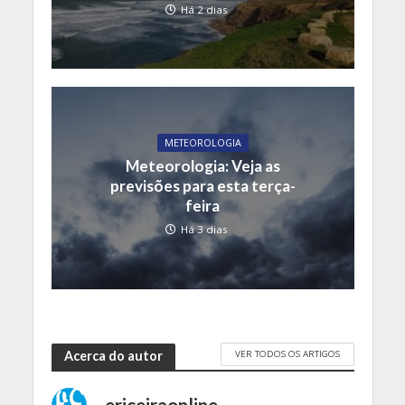
Há 2 dias
METEOROLOGIA
Meteorologia: Veja as
previsões para esta terça-
feira
Há 3 dias
VER TODOS OS ARTIGOS
Acerca do autor
ericeiraonline