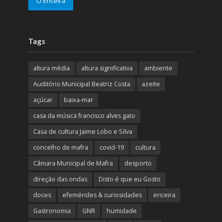
O Ericeira
Tags
altura média
altura significativa
ambiente
Auditório Municipal Beatriz Costa
azeite
açúcar
baixa-mar
casa da música francisco alves gato
Casa de cultura Jaime Lobo e Silva
concelho de mafra
covid-19
cultura
Câmara Municipal de Mafra
desporto
direção das ondas
Disto é que eu Gosto
doces
efemérides & curiosidades
ericeira
Gastronomia
GNR
humidade