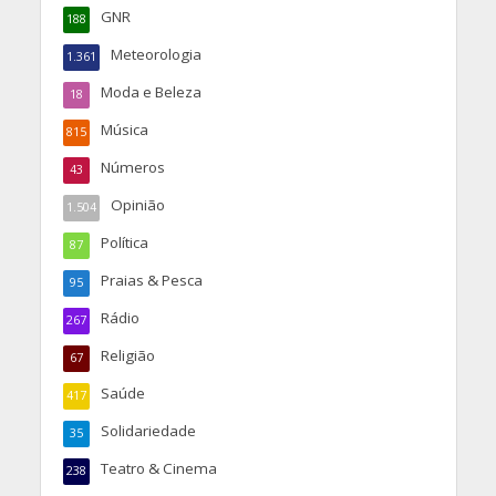
GNR
188
Meteorologia
1.361
Moda e Beleza
18
Música
815
Números
43
Opinião
1.504
Política
87
Praias & Pesca
95
Rádio
267
Religião
67
Saúde
417
Solidariedade
35
Teatro & Cinema
238