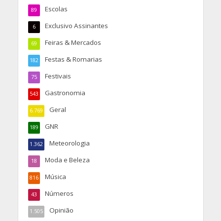
Escolas
89
Exclusivo Assinantes
6
Feiras & Mercados
69
Festas & Romarias
182
Festivais
75
Gastronomia
543
Geral
6.769
GNR
189
Meteorologia
1.362
Moda e Beleza
18
Música
816
Números
43
Opinião
1.505