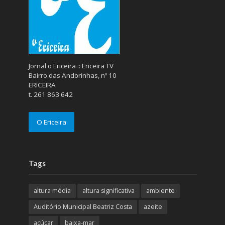
Jornal o Ericeira :: Ericeira TV
Bairro das Andorinhas, nº 10
ERICEIRA
t. 261 863 642
O Ericeira
Tags
altura média
altura significativa
ambiente
Auditório Municipal Beatriz Costa
azeite
açúcar
baixa-mar