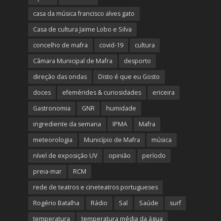
casa da música francisco alves gato
Casa de cultura Jaime Lobo e Silva
concelho de mafra
covid-19
cultura
Câmara Municipal de Mafra
desporto
direção das ondas
Disto é que eu Gosto
doces
efemérides & curiosidades
ericeira
Gastronomia
GNR
humidade
ingrediente da semana
IPMA
Mafra
meteorologia
Município de Mafra
música
nível de exposição UV
opinião
período
preia-mar
RCM
rede de teatros e cineteatros portugueses
Rogério Batalha
Rádio
Sal
Saúde
surf
temperatura
temperatura média da água