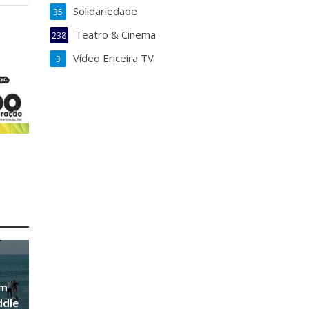
Solidariedade
35
Teatro & Cinema
238
Vídeo Ericeira TV
3
em
ddle