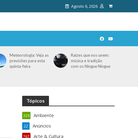
Agosto 6, 2026
Meteorologia: Veja as
Raízes que nos unem:
previsões para esta
música e tradição
quinta-feira
com os Ningue Ningue
Tópicos
Ambiente
329
Anúncios
22
Arte & Cultura
767