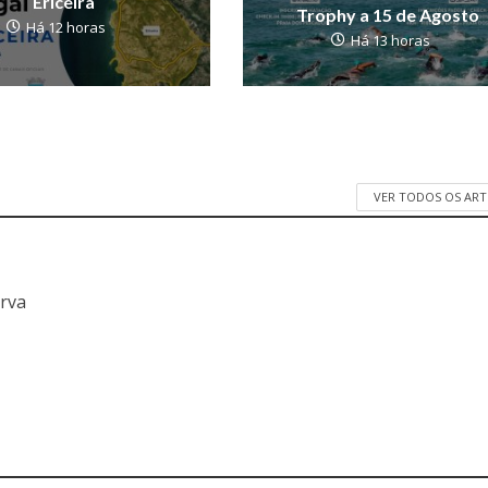
Ericeira
Trophy a 15 de Agosto
Há 12 horas
Há 13 horas
VER TODOS OS AR
a
erva