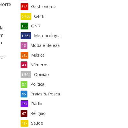
Norte
Gastronomia
543
Geral
6.766
GNR
188
da,
em
Meteorologia
1.361
a
Moda e Beleza
18
I
Música
815
rar
Números
43
Opinião
1.504
Política
87
Praias & Pesca
95
Rádio
267
Religião
67
Saúde
417