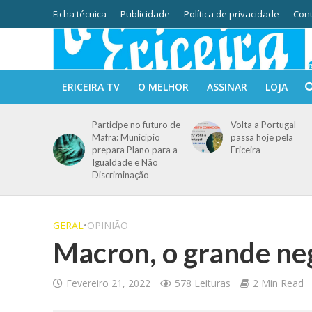
Ficha técnica
Publicidade
Política de privacidade
Cont
ERICEIRA TV
O MELHOR
ASSINAR
LOJA
Participe no futuro de
Volta a Portugal
Mafra: Município
passa hoje pela
prepara Plano para a
Ericeira
Igualdade e Não
Discriminação
GERAL
•
OPINIÃO
Macron, o grande ne
Fevereiro 21, 2022
578 Leituras
2 Min Read