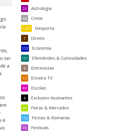
Astrologia
20
Crime
rgo
68
cia
Desporto
1.017
Direito
7
Economia
112
nte,
o sei
Efemérides & Curiosidades
151
sde a
Entrevistas
9
a
Ericeira TV
12
Escolas
89
 os
Exclusivo Assinantes
6
bem
Feiras & Mercados
69
o
Festas & Romarias
182
e é
ivo
Festivais
75