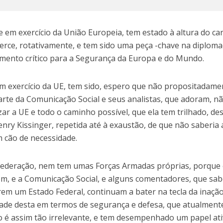
e em exercício da União Europeia, tem estado à altura do ca
erce, rotativamente, e tem sido uma peça -chave na diploma
mento crítico para a Segurança da Europa e do Mundo.
em exercício da UE, tem sido, espero que não propositadame
te da Comunicação Social e seus analistas, que adoram, nã
r a UE e todo o caminho possível, que ela tem trilhado, de
enry Kissinger, repetida até à exaustão, de que não saberia 
 cão de necessidade.
federação, nem tem umas Forças Armadas próprias, porque
m, e a Comunicação Social, e alguns comentadores, que sa
em um Estado Federal, continuam a bater na tecla da inaçã
idade desta em termos de segurança e defesa, que atualment
ão é assim tão irrelevante, e tem desempenhado um papel at