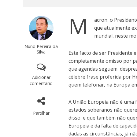
M
acron, o President
que atualmente ex
mundial, neste mo
Nuno Pereira da
Silva
Este facto de ser Presidente 
completamente omisso por par
que agendas seguem, despreza
célebre frase proferida por H
Adicionar
comentário
quem telefonar, na Europa em
A União Europeia não é uma 
estados soberanos não quere
Partilhar
disso, e que também não quer
Europeia e da falta de capac
dadas as circunstâncias, já n