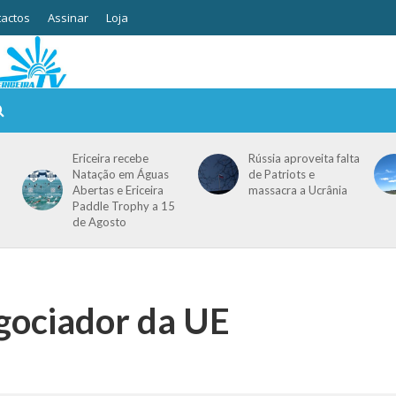
actos
Assinar
Loja
Ericeira recebe
Rússia aproveita falta
Natação em Águas
de Patriots e
Abertas e Ericeira
massacra a Ucrânia
Paddle Trophy a 15
de Agosto
gociador da UE