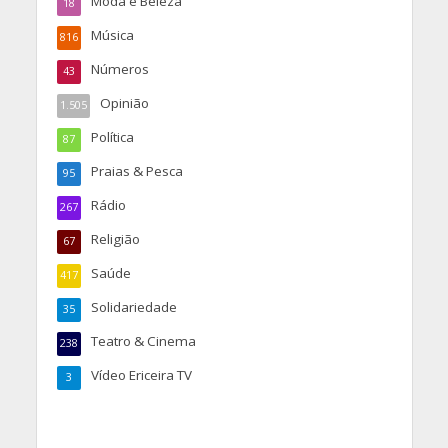
Moda e Beleza
18
Música
816
Números
43
Opinião
1.505
Política
87
Praias & Pesca
95
Rádio
267
Religião
67
Saúde
417
Solidariedade
35
Teatro & Cinema
238
Vídeo Ericeira TV
3