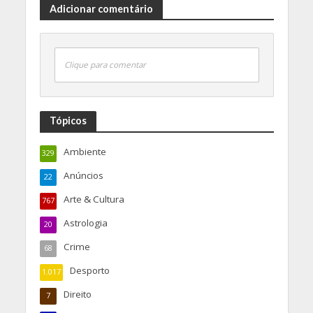
Adicionar comentário
Clique para comentar
Tópicos
Ambiente
329
Anúncios
22
Arte & Cultura
767
Astrologia
20
Crime
68
Desporto
1.017
Direito
7