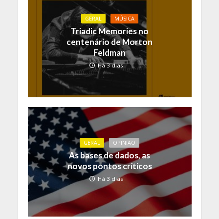
GERAL
MÚSICA
Triadic Memories no
centenário de Morton
Feldman
Há 3 dias
GERAL
OPINIÃO
As bases de dados, as
novos pontos críticos
Há 3 dias