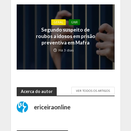
GERAL
GNR
Segundo suspeito de
roubos a idosos em prisão
preventiva em Mafra
Há 3 dias
VER TODOS OS ARTIGOS
Acerca do autor
ericeiraonline