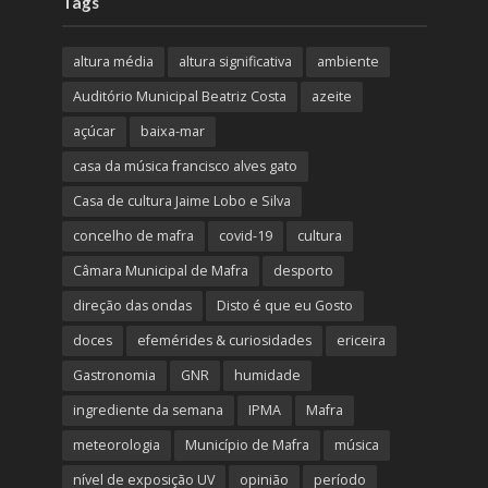
Tags
altura média
altura significativa
ambiente
Auditório Municipal Beatriz Costa
azeite
açúcar
baixa-mar
casa da música francisco alves gato
Casa de cultura Jaime Lobo e Silva
concelho de mafra
covid-19
cultura
Câmara Municipal de Mafra
desporto
direção das ondas
Disto é que eu Gosto
doces
efemérides & curiosidades
ericeira
Gastronomia
GNR
humidade
ingrediente da semana
IPMA
Mafra
meteorologia
Município de Mafra
música
nível de exposição UV
opinião
período