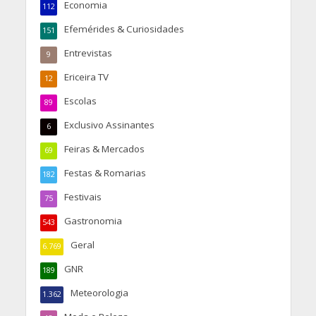
Economia
112
Efemérides & Curiosidades
151
Entrevistas
9
Ericeira TV
12
Escolas
89
Exclusivo Assinantes
6
Feiras & Mercados
69
Festas & Romarias
182
Festivais
75
Gastronomia
543
Geral
6.769
GNR
189
Meteorologia
1.362