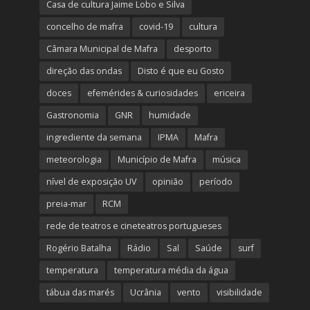
Casa de cultura Jaime Lobo e Silva
concelho de mafra
covid-19
cultura
Câmara Municipal de Mafra
desporto
direção das ondas
Disto é que eu Gosto
doces
efemérides & curiosidades
ericeira
Gastronomia
GNR
humidade
ingrediente da semana
IPMA
Mafra
meteorologia
Município de Mafra
música
nível de exposição UV
opinião
período
preia-mar
RCM
rede de teatros e cineteatros portugueses
Rogério Batalha
Rádio
Sal
Saúde
surf
temperatura
temperatura média da água
tábua das marés
Ucrânia
vento
visibilidade