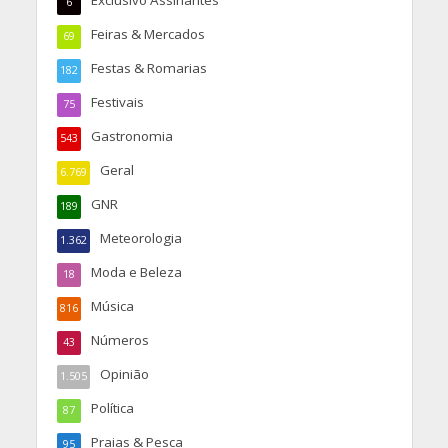
6
Feiras & Mercados
69
Festas & Romarias
182
Festivais
75
Gastronomia
543
Geral
6.769
GNR
189
Meteorologia
1.362
Moda e Beleza
18
Música
816
Números
43
Opinião
1.505
Política
87
Praias & Pesca
95