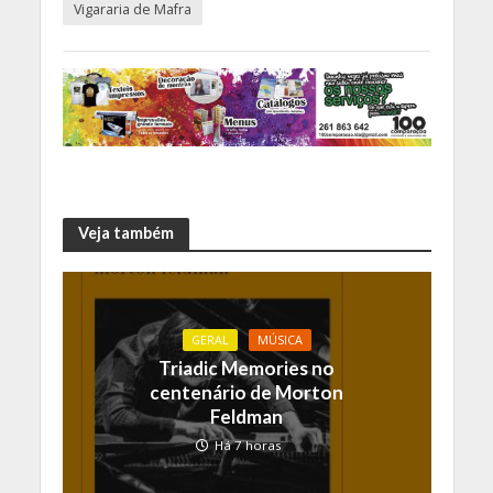
Vigararia de Mafra
Veja também
GERAL
MÚSICA
Triadic Memories no
centenário de Morton
Feldman
Há 7 horas