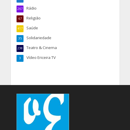
Rádio
267
Religião
67
Saúde
417
Solidariedade
35
Teatro & Cinema
238
Vídeo Ericeira TV
3