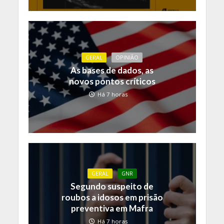
GERAL
OPINIÃO
As bases de dados, as
novos pontos críticos
Há 7 horas
GERAL
GNR
Segundo suspeito de
roubos a idosos em prisão
preventiva em Mafra
Há 7 horas