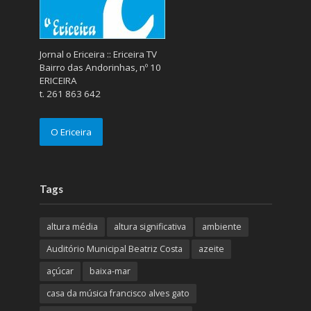
Jornal o Ericeira :: Ericeira TV
Bairro das Andorinhas, nº 10
ERICEIRA
t. 261 863 642
O Ericeira
Tags
altura média
altura significativa
ambiente
Auditório Municipal Beatriz Costa
azeite
açúcar
baixa-mar
casa da música francisco alves gato