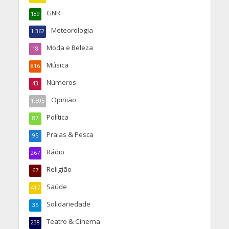
GNR
189
Meteorologia
1.362
Moda e Beleza
18
Música
816
Números
43
Opinião
1.505
Política
87
Praias & Pesca
95
Rádio
267
Religião
67
Saúde
417
Solidariedade
35
Teatro & Cinema
238