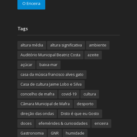
O Ericeira
Tags
altura média
altura significativa
ambiente
Auditório Municipal Beatriz Costa
azeite
açúcar
baixa-mar
casa da música francisco alves gato
Casa de cultura Jaime Lobo e Silva
concelho de mafra
covid-19
cultura
Câmara Municipal de Mafra
desporto
direção das ondas
Disto é que eu Gosto
doces
efemérides & curiosidades
ericeira
Gastronomia
GNR
humidade