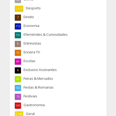
Desporto
1.017
Direito
7
Economia
112
Efemérides & Curiosidades
151
Entrevistas
9
Ericeira TV
12
Escolas
89
Exclusivo Assinantes
6
Feiras & Mercados
69
Festas & Romarias
182
Festivais
75
Gastronomia
543
Geral
6.769