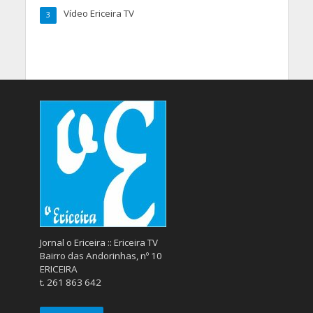
Vídeo Ericeira TV
3
Jornal o Ericeira :: Ericeira TV
Bairro das Andorinhas, nº 10
ERICEIRA
t. 261 863 642