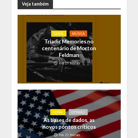
Veja também
GERAL
MÚSICA
Triadic Memories no
centenário de Morton
Feldman
Há 21 horas
GERAL
OPINIÃO
As bases de dados, as
novos pontos críticos
Há 21 horas