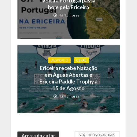
Volta a Portugal passa
hoje pela Ericeira
Há 15 horas
DESPORTO
GERAL
Ericeira recebe Natação
em Águas Abertas e
Ericeira Paddle Trophy a
15 de Agosto
Há 16 horas
VER TODOS OS ARTIGOS
Acerca do autor