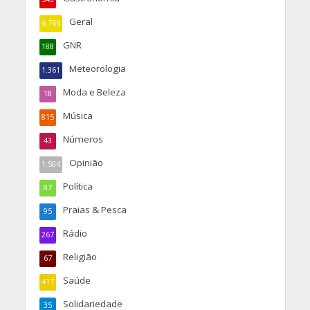
Geral
6.766
GNR
188
Meteorologia
1.361
Moda e Beleza
18
Música
815
Números
43
Opinião
1.504
Política
87
Praias & Pesca
95
Rádio
267
Religião
67
Saúde
417
Solidariedade
35