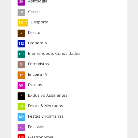
Astrologia
20
Crime
68
Desporto
1.017
Direito
7
Economia
112
Efemérides & Curiosidades
151
Entrevistas
9
Ericeira TV
12
Escolas
89
Exclusivo Assinantes
6
Feiras & Mercados
69
Festas & Romarias
182
Festivais
75
Gastronomia
543