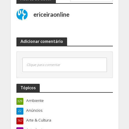
ericeiraonline
Adicionar comentário
Clique para comentar
Tópicos
Ambiente
329
Anúncios
22
Arte & Cultura
767