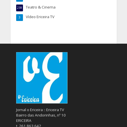
Teatro & Cinema
238
Vídeo Ericeira TV
3
Jornal o Ericeira :: Ericeira TV
Bairro das Andorinhas, nº 10
ERICEIRA
t. 261 863 642