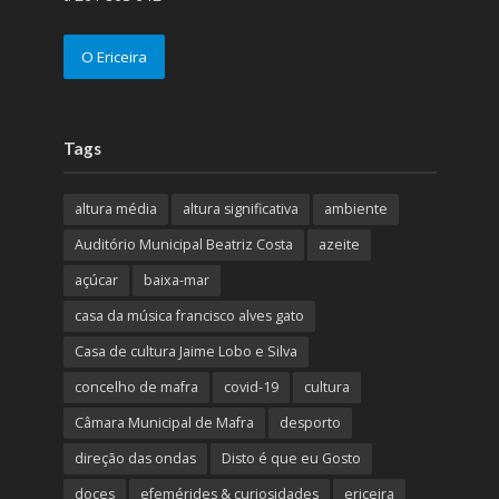
O Ericeira
Tags
altura média
altura significativa
ambiente
Auditório Municipal Beatriz Costa
azeite
açúcar
baixa-mar
casa da música francisco alves gato
Casa de cultura Jaime Lobo e Silva
concelho de mafra
covid-19
cultura
Câmara Municipal de Mafra
desporto
direção das ondas
Disto é que eu Gosto
doces
efemérides & curiosidades
ericeira