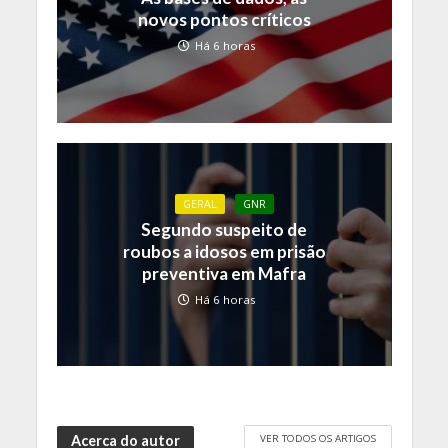
novos pontos críticos
Há 6 horas
GERAL
GNR
Segundo suspeito de
roubos a idosos em prisão
preventiva em Mafra
Há 6 horas
VER TODOS OS ARTIGOS
Acerca do autor