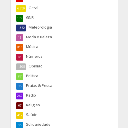
Geral
6.769
GNR
189
Meteorologia
1.362
Moda e Beleza
18
Música
816
Números
43
Opinião
1.505
Política
87
Praias & Pesca
95
Rádio
267
Religião
67
Saúde
417
Solidariedade
35