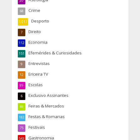
20
Crime
68
Desporto
1.017
Direito
7
Economia
112
Efemérides & Curiosidades
151
Entrevistas
9
Ericeira TV
12
Escolas
89
Exclusivo Assinantes
6
Feiras & Mercados
69
Festas & Romarias
182
Festivais
75
Gastronomia
543