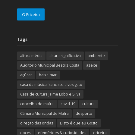
O Ericeira
Tags
altura média
altura significativa
ambiente
Auditório Municipal Beatriz Costa
azeite
açúcar
baixa-mar
casa da música francisco alves gato
Casa de cultura Jaime Lobo e Silva
concelho de mafra
covid-19
cultura
Câmara Municipal de Mafra
desporto
direção das ondas
Disto é que eu Gosto
doces
efemérides & curiosidades
ericeira