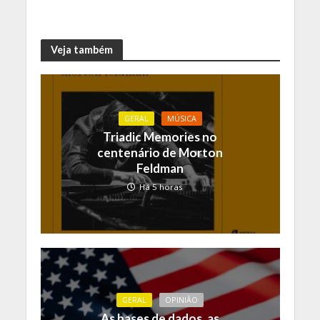
Veja também
GERAL
MÚSICA
Triadic Memories no
centenário de Morton
Feldman
Há 5 horas
GERAL
OPINIÃO
As bases de dados, as