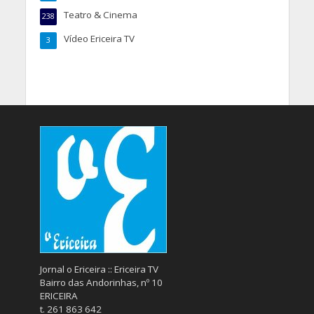
Teatro & Cinema
238
Vídeo Ericeira TV
3
Jornal o Ericeira :: Ericeira TV
Bairro das Andorinhas, nº 10
ERICEIRA
t. 261 863 642