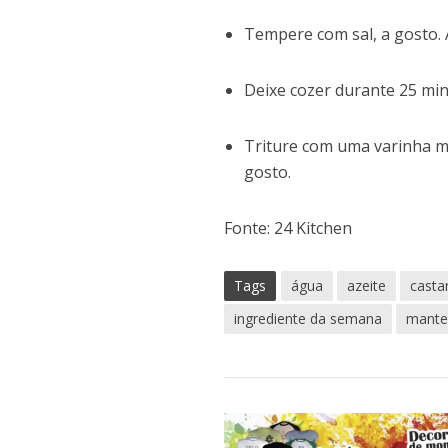
Tempere com sal, a gosto. 
Deixe cozer durante 25 min
Triture com uma varinha má
gosto.
Fonte: 24 Kitchen
Tags
água
azeite
casta
ingrediente da semana
mante