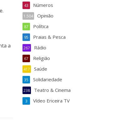
Números
43
e.
Opinião
1.504
Política
87
Praias & Pesca
95
nta a
Rádio
267
Religião
67
Saúde
417
Solidariedade
35
Teatro & Cinema
238
Vídeo Ericeira TV
3