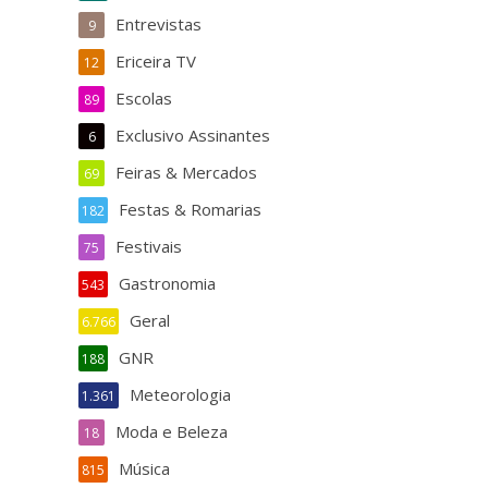
Entrevistas
9
Ericeira TV
12
Escolas
89
Exclusivo Assinantes
6
Feiras & Mercados
69
Festas & Romarias
182
Festivais
75
Gastronomia
543
Geral
6.766
GNR
188
Meteorologia
1.361
Moda e Beleza
18
Música
815