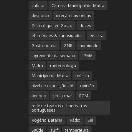
cultura
Câmara Municipal de Mafra
desporto
direção das ondas
Disto é que eu Gosto
doces
efemérides & curiosidades
ericeira
Gastronomia
GNR
humidade
ingrediente da semana
IPMA
Mafra
meteorologia
Município de Mafra
música
nível de exposição UV
opinião
período
preia-mar
RCM
rede de teatros e cineteatros
portugueses
Rogério Batalha
Rádio
Sal
Saúde
surf
temperatura