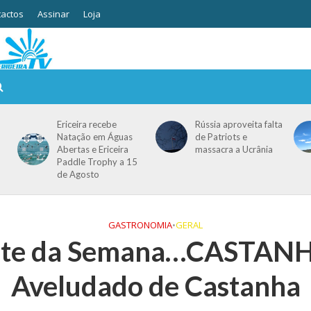
actos
Assinar
Loja
Ericeira recebe
Rússia aproveita falta
Natação em Águas
de Patriots e
Abertas e Ericeira
massacra a Ucrânia
Paddle Trophy a 15
de Agosto
GASTRONOMIA
•
GERAL
nte da Semana…CASTAN
Aveludado de Castanha