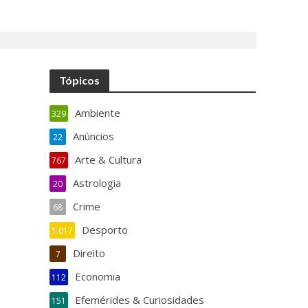
Tópicos
Ambiente
329
Anúncios
22
Arte & Cultura
767
Astrologia
20
Crime
68
Desporto
1.017
Direito
7
Economia
112
Efemérides & Curiosidades
151