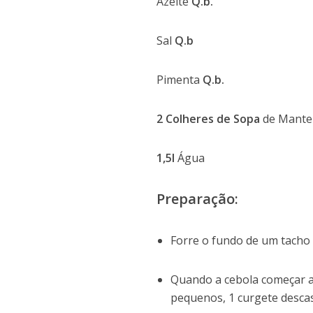
Azeite
Q.b.
Sal
Q.b
Pimenta
Q.b.
2 Colheres de Sopa
de Mante
1,5l
Água
Preparação:
Forre o fundo de um tacho 
Quando a cebola começar a 
pequenos, 1 curgete descas