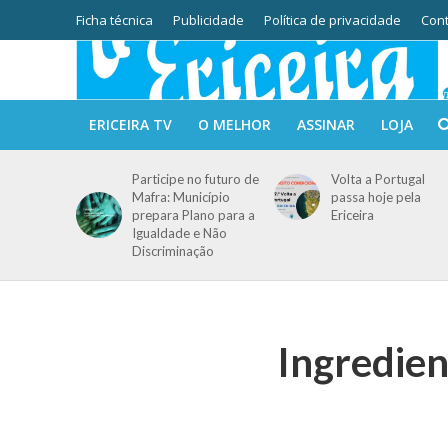
Ficha técnica
Publicidade
Política de privacidade
Cont
ERICEIRA TV
O MELHOR
ASSINAR
LOJA
Participe no futuro de
Volta a Portugal
Mafra: Município
passa hoje pela
prepara Plano para a
Ericeira
Igualdade e Não
Discriminação
Ingredie