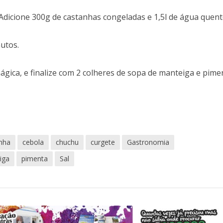
Adicione 300g de castanhas congeladas e 1,5l de água quent
utos.
gica, e finalize com 2 colheres de sopa de manteiga e pime
nha
cebola
chuchu
curgete
Gastronomia
iga
pimenta
Sal