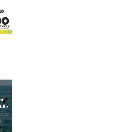
em
ddle