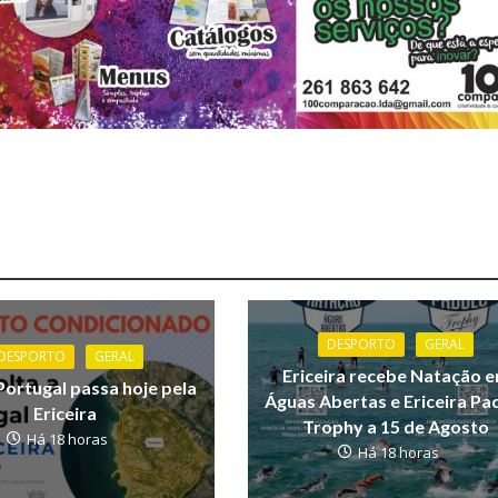
DESPORTO
GERAL
DESPORTO
GERAL
Ericeira recebe Natação 
Portugal passa hoje pela
Águas Abertas e Ericeira Pa
Ericeira
Trophy a 15 de Agosto
Há 18 horas
Há 18 horas