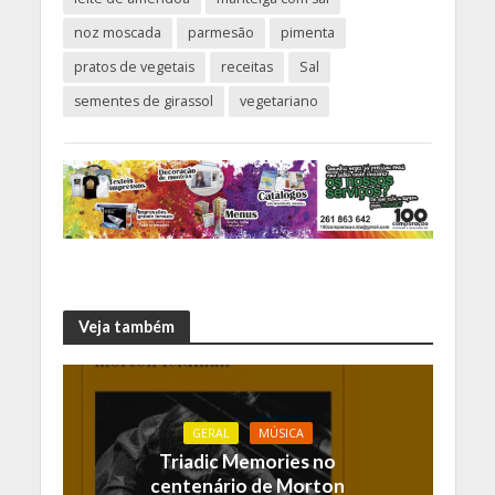
noz moscada
parmesão
pimenta
pratos de vegetais
receitas
Sal
sementes de girassol
vegetariano
Veja também
GERAL
MÚSICA
Triadic Memories no
centenário de Morton