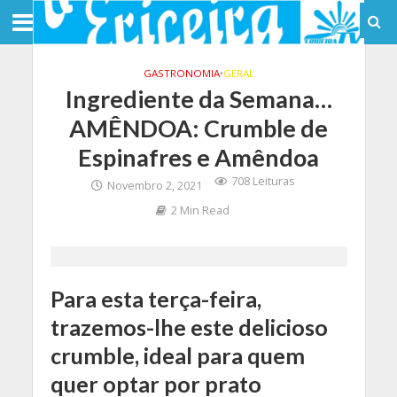
GASTRONOMIA
•
GERAL
Ingrediente da Semana…
AMÊNDOA: Crumble de
Espinafres e Amêndoa
708 Leituras
Novembro 2, 2021
2 Min Read
Para esta terça-feira,
trazemos-lhe este delicioso
crumble, ideal para quem
quer optar por prato