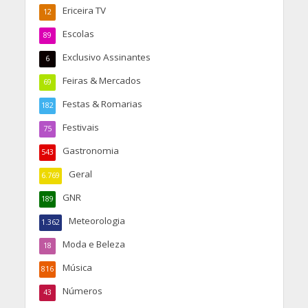
Ericeira TV
12
Escolas
89
Exclusivo Assinantes
6
Feiras & Mercados
69
Festas & Romarias
182
Festivais
75
Gastronomia
543
Geral
6.769
GNR
189
Meteorologia
1.362
Moda e Beleza
18
Música
816
Números
43