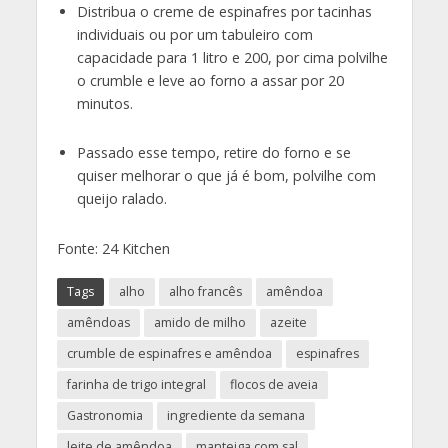
Distribua o creme de espinafres por tacinhas
individuais ou por um tabuleiro com
capacidade para 1 litro e 200, por cima polvilhe
o crumble e leve ao forno a assar por 20
minutos.
Passado esse tempo, retire do forno e se
quiser melhorar o que já é bom, polvilhe com
queijo ralado.
Fonte: 24 Kitchen
Tags
alho
alho francês
amêndoa
amêndoas
amido de milho
azeite
crumble de espinafres e amêndoa
espinafres
farinha de trigo integral
flocos de aveia
Gastronomia
ingrediente da semana
leite de amêndoa
manteiga com sal