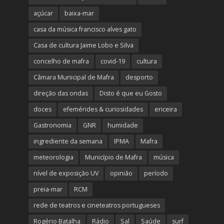
açúcar
baixa-mar
casa da música francisco alves gato
Casa de cultura Jaime Lobo e Silva
concelho de mafra
covid-19
cultura
Câmara Municipal de Mafra
desporto
direção das ondas
Disto é que eu Gosto
doces
efemérides & curiosidades
ericeira
Gastronomia
GNR
humidade
ingrediente da semana
IPMA
Mafra
meteorologia
Município de Mafra
música
nível de exposição UV
opinião
período
preia-mar
RCM
rede de teatros e cineteatros portugueses
Rogério Batalha
Rádio
Sal
Saúde
surf