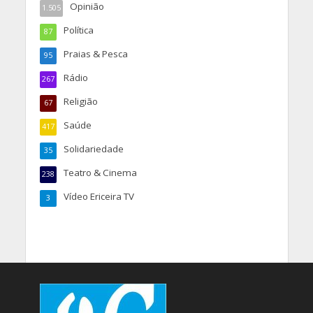
Opinião
1.505
Política
87
Praias & Pesca
95
Rádio
267
Religião
67
Saúde
417
Solidariedade
35
Teatro & Cinema
238
Vídeo Ericeira TV
3