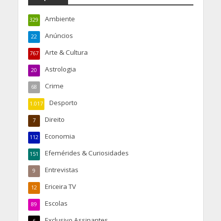
Ambiente
329
Anúncios
22
Arte & Cultura
767
Astrologia
20
Crime
68
Desporto
1.017
Direito
7
Economia
112
Efemérides & Curiosidades
151
Entrevistas
9
Ericeira TV
12
Escolas
89
Exclusivo Assinantes