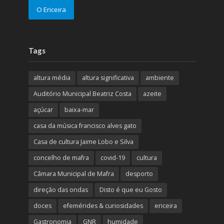
O Ericeira
Tags
altura média
altura significativa
ambiente
Auditório Municipal Beatriz Costa
azeite
açúcar
baixa-mar
casa da música francisco alves gato
Casa de cultura Jaime Lobo e Silva
concelho de mafra
covid-19
cultura
Câmara Municipal de Mafra
desporto
direção das ondas
Disto é que eu Gosto
doces
efemérides & curiosidades
ericeira
Gastronomia
GNR
humidade