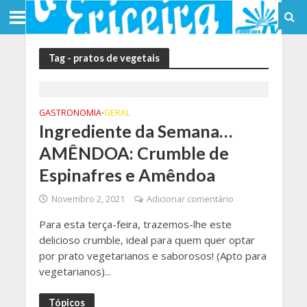
Tag - pratos de vegetais
GASTRONOMIA
GERAL
•
Ingrediente da Semana…
AMÊNDOA: Crumble de
Espinafres e Amêndoa
Novembro 2, 2021
Adicionar comentário
Para esta terça-feira, trazemos-lhe este
delicioso crumble, ideal para quem quer optar
por prato vegetarianos e saborosos! (Apto para
vegetarianos)...
Tópicos