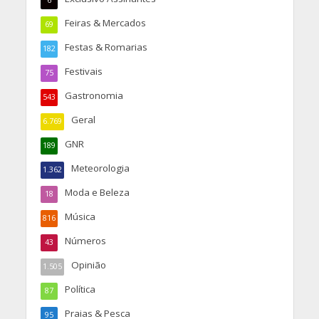
6
Feiras & Mercados
69
Festas & Romarias
182
Festivais
75
Gastronomia
543
Geral
6.769
GNR
189
Meteorologia
1.362
Moda e Beleza
18
Música
816
Números
43
Opinião
1.505
Política
87
Praias & Pesca
95