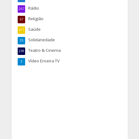
Rádio
267
Religião
67
Saúde
417
Solidariedade
35
Teatro & Cinema
238
Vídeo Ericeira TV
3