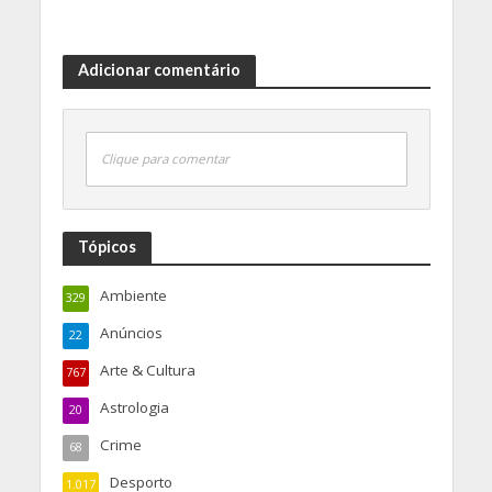
Adicionar comentário
Clique para comentar
Tópicos
Ambiente
329
Anúncios
22
Arte & Cultura
767
Astrologia
20
Crime
68
Desporto
1.017