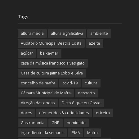
Tags
altura média
altura significativa
ambiente
Auditório Municipal Beatriz Costa
azeite
açúcar
baixa-mar
casa da música francisco alves gato
Casa de cultura Jaime Lobo e Silva
concelho de mafra
covid-19
cultura
Câmara Municipal de Mafra
desporto
direção das ondas
Disto é que eu Gosto
doces
efemérides & curiosidades
ericeira
Gastronomia
GNR
humidade
ingrediente da semana
IPMA
Mafra