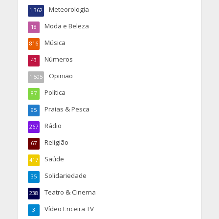
Meteorologia
1.362
Moda e Beleza
18
Música
816
Números
43
Opinião
1.505
Política
87
Praias & Pesca
95
Rádio
267
Religião
67
Saúde
417
Solidariedade
35
Teatro & Cinema
238
Vídeo Ericeira TV
3