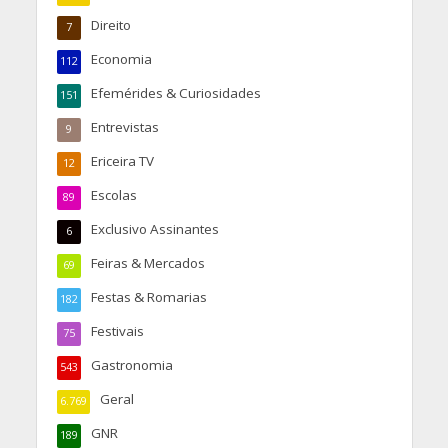
Direito
7
Economia
112
Efemérides & Curiosidades
151
Entrevistas
9
Ericeira TV
12
Escolas
89
Exclusivo Assinantes
6
Feiras & Mercados
69
Festas & Romarias
182
Festivais
75
Gastronomia
543
Geral
6.769
GNR
189