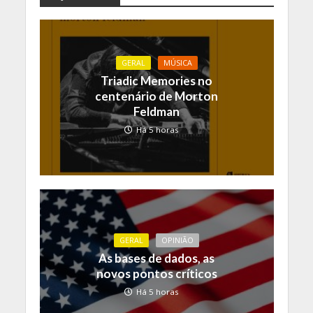
GERAL
MÚSICA
Triadic Memories no
centenário de Morton
Feldman
Há 5 horas
GERAL
OPINIÃO
As bases de dados, as
novos pontos críticos
Há 5 horas