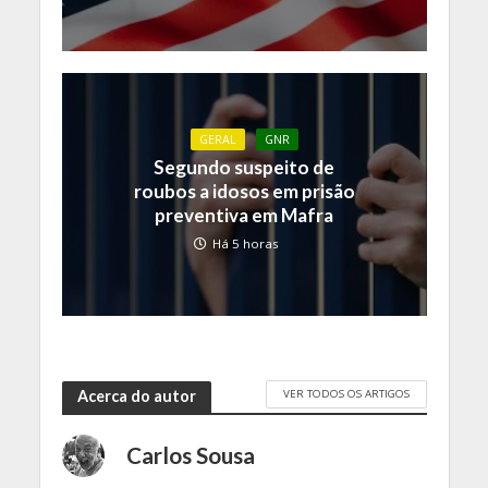
GERAL
GNR
Segundo suspeito de
roubos a idosos em prisão
preventiva em Mafra
Há 5 horas
VER TODOS OS ARTIGOS
Acerca do autor
Carlos Sousa