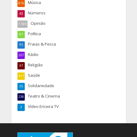
Música
816
Números
43
Opinião
1.505
Política
87
Praias & Pesca
95
Rádio
267
Religião
67
Saúde
417
Solidariedade
35
Teatro & Cinema
238
Vídeo Ericeira TV
3