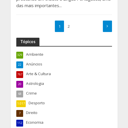
das mais importantes...
1
2
Tópicos
Ambiente
329
Anúncios
22
Arte & Cultura
767
Astrologia
20
Crime
68
Desporto
1.017
Direito
7
Economia
112