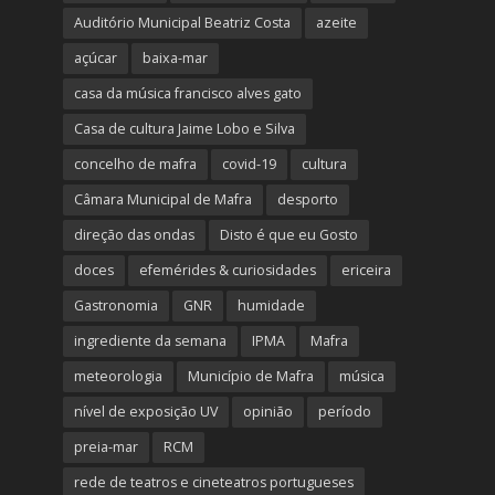
Auditório Municipal Beatriz Costa
azeite
açúcar
baixa-mar
casa da música francisco alves gato
Casa de cultura Jaime Lobo e Silva
concelho de mafra
covid-19
cultura
Câmara Municipal de Mafra
desporto
direção das ondas
Disto é que eu Gosto
doces
efemérides & curiosidades
ericeira
Gastronomia
GNR
humidade
ingrediente da semana
IPMA
Mafra
meteorologia
Município de Mafra
música
nível de exposição UV
opinião
período
preia-mar
RCM
rede de teatros e cineteatros portugueses