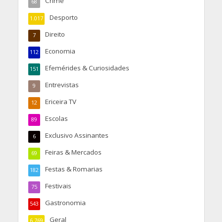
Crime
68
Desporto
1.017
Direito
7
Economia
112
Efemérides & Curiosidades
151
Entrevistas
9
Ericeira TV
12
Escolas
89
Exclusivo Assinantes
6
Feiras & Mercados
69
Festas & Romarias
182
Festivais
75
Gastronomia
543
Geral
6.769