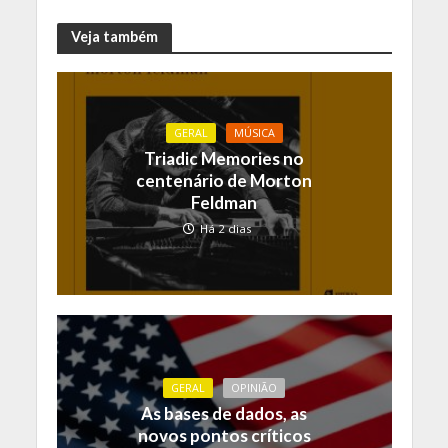
Veja também
GERAL
MÚSICA
Triadic Memories no
centenário de Morton
Feldman
Há 2 dias
GERAL
OPINIÃO
As bases de dados, as
novos pontos críticos