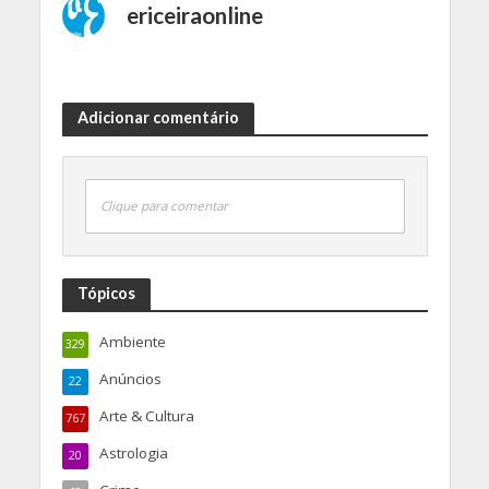
ericeiraonline
Adicionar comentário
Clique para comentar
Tópicos
Ambiente
329
Anúncios
22
Arte & Cultura
767
Astrologia
20