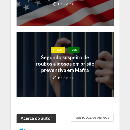
Há 2 dias
GERAL
GNR
Segundo suspeito de
roubos a idosos em prisão
preventiva em Mafra
Há 2 dias
VER TODOS OS ARTIGOS
Acerca do autor