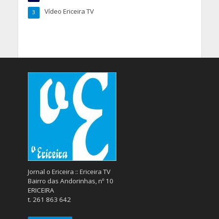
Vídeo Ericeira TV
3
Jornal o Ericeira :: Ericeira TV
Bairro das Andorinhas, nº 10
ERICEIRA
t. 261 863 642