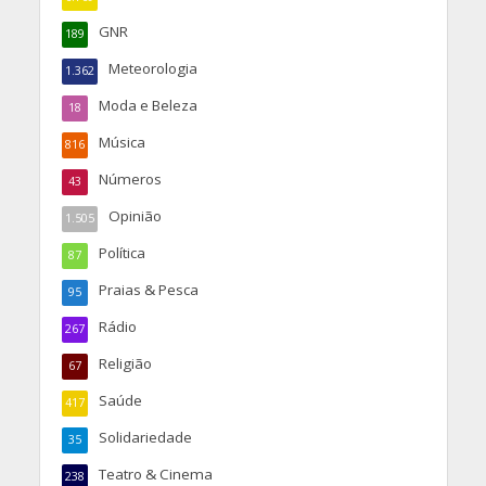
GNR
189
Meteorologia
1.362
Moda e Beleza
18
Música
816
Números
43
Opinião
1.505
Política
87
Praias & Pesca
95
Rádio
267
Religião
67
Saúde
417
Solidariedade
35
Teatro & Cinema
238