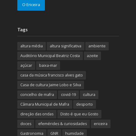
O Ericeira
Tags
altura média
altura significativa
ambiente
Auditório Municipal Beatriz Costa
azeite
açúcar
baixa-mar
casa da música francisco alves gato
Casa de cultura Jaime Lobo e Silva
concelho de mafra
covid-19
cultura
Câmara Municipal de Mafra
desporto
direção das ondas
Disto é que eu Gosto
doces
efemérides & curiosidades
ericeira
Gastronomia
GNR
humidade