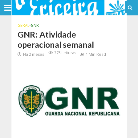
GERAL
•
GNR
GNR: Atividade
operacional semanal
375 Leituras
Há 2 meses
1 Min Read