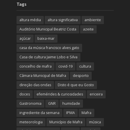
Tags
altura média
altura significativa
ambiente
Auditório Municipal Beatriz Costa
azeite
açúcar
baixa-mar
casa da música francisco alves gato
Casa de cultura Jaime Lobo e Silva
concelho de mafra
covid-19
cultura
Câmara Municipal de Mafra
desporto
direção das ondas
Disto é que eu Gosto
doces
efemérides & curiosidades
ericeira
Gastronomia
GNR
humidade
ingrediente da semana
IPMA
Mafra
meteorologia
Município de Mafra
música