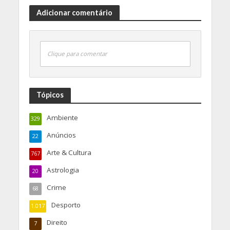
Adicionar comentário
Clique para comentar
Tópicos
Ambiente
329
Anúncios
22
Arte & Cultura
767
Astrologia
20
Crime
68
Desporto
1.017
Direito
7