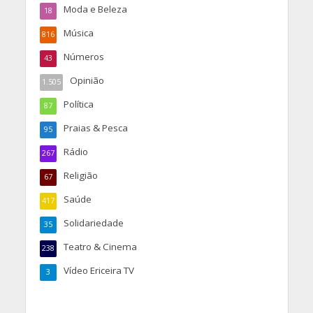
Moda e Beleza
18
Música
816
Números
43
Opinião
1.505
Política
87
Praias & Pesca
95
Rádio
267
Religião
67
Saúde
417
Solidariedade
35
Teatro & Cinema
238
Vídeo Ericeira TV
3