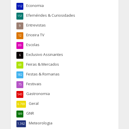
Economia
112
Efemérides & Curiosidades
151
Entrevistas
9
Ericeira TV
12
Escolas
89
Exclusivo Assinantes
6
Feiras & Mercados
69
Festas & Romarias
182
Festivais
75
Gastronomia
543
Geral
6.769
GNR
189
Meteorologia
1.362