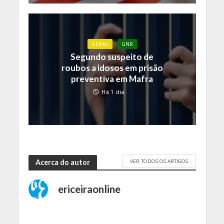
GERAL
GNR
Segundo suspeito de
roubos a idosos em prisão
preventiva em Mafra
Há 1 dia
VER TODOS OS ARTIGOS
Acerca do autor
ericeiraonline