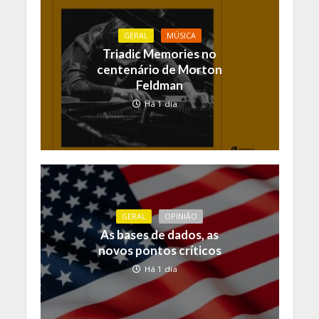
GERAL
MÚSICA
Triadic Memories no
centenário de Morton
Feldman
Há 1 dia
GERAL
OPINIÃO
As bases de dados, as
novos pontos críticos
Há 1 dia