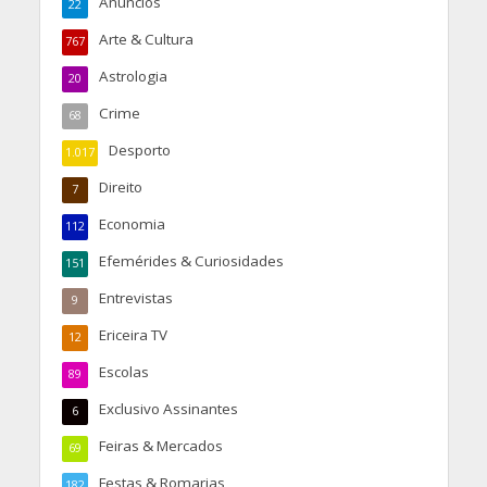
Anúncios
22
Arte & Cultura
767
Astrologia
20
Crime
68
Desporto
1.017
Direito
7
Economia
112
Efemérides & Curiosidades
151
Entrevistas
9
Ericeira TV
12
Escolas
89
Exclusivo Assinantes
6
Feiras & Mercados
69
Festas & Romarias
182