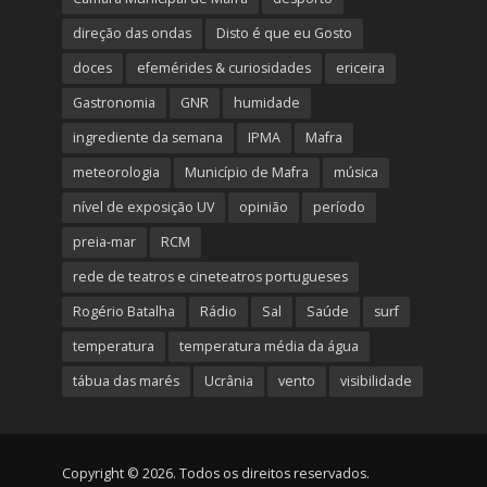
direção das ondas
Disto é que eu Gosto
doces
efemérides & curiosidades
ericeira
Gastronomia
GNR
humidade
ingrediente da semana
IPMA
Mafra
meteorologia
Município de Mafra
música
nível de exposição UV
opinião
período
preia-mar
RCM
rede de teatros e cineteatros portugueses
Rogério Batalha
Rádio
Sal
Saúde
surf
temperatura
temperatura média da água
tábua das marés
Ucrânia
vento
visibilidade
Copyright © 2026. Todos os direitos reservados.