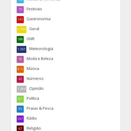
Festivais
75
Gastronomia
543
Geral
6.766
GNR
188
Meteorologia
1.361
Moda e Beleza
18
Música
815
Números
43
Opinião
1.504
Política
87
Praias & Pesca
95
Rádio
267
Religião
67