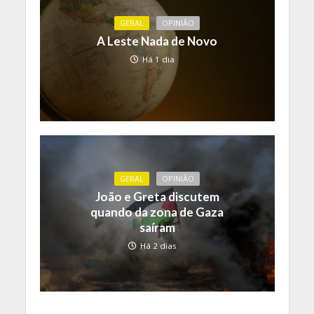
GERAL
OPINIÃO
A Leste Nada de Novo
Há 1 dia
GERAL
OPINIÃO
João e Greta discutem
quando da zona de Gaza
saíram
Há 2 dias