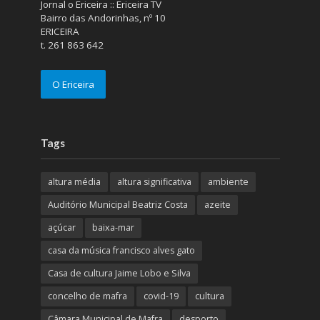
Jornal o Ericeira :: Ericeira TV
Bairro das Andorinhas, nº 10
ERICEIRA
t. 261 863 642
O Ericeira
Tags
altura média
altura significativa
ambiente
Auditório Municipal Beatriz Costa
azeite
açúcar
baixa-mar
casa da música francisco alves gato
Casa de cultura Jaime Lobo e Silva
concelho de mafra
covid-19
cultura
Câmara Municipal de Mafra
desporto