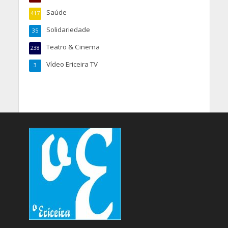
Saúde
417
Solidariedade
35
Teatro & Cinema
238
Vídeo Ericeira TV
3