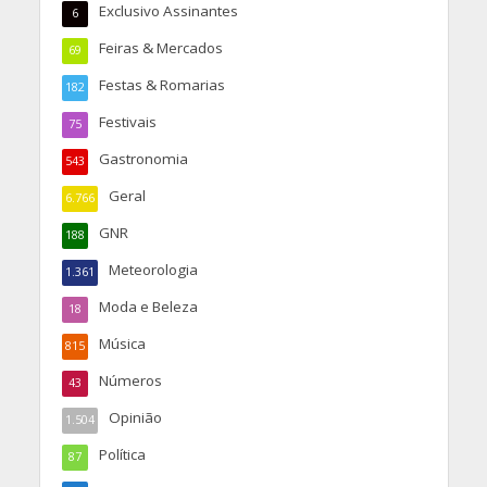
Exclusivo Assinantes
6
Feiras & Mercados
69
Festas & Romarias
182
Festivais
75
Gastronomia
543
Geral
6.766
GNR
188
Meteorologia
1.361
Moda e Beleza
18
Música
815
Números
43
Opinião
1.504
Política
87