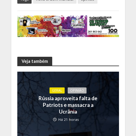
Veja também
GERAL
OPINIÃO
Rússia aproveita falta de
Patriots e massacra a
Ucrânia
Há 21 horas