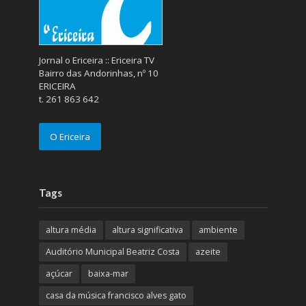
Jornal o Ericeira :: Ericeira TV
Bairro das Andorinhas, nº 10
ERICEIRA
t. 261 863 642
O Ericeira
Tags
altura média
altura significativa
ambiente
Auditório Municipal Beatriz Costa
azeite
açúcar
baixa-mar
casa da música francisco alves gato