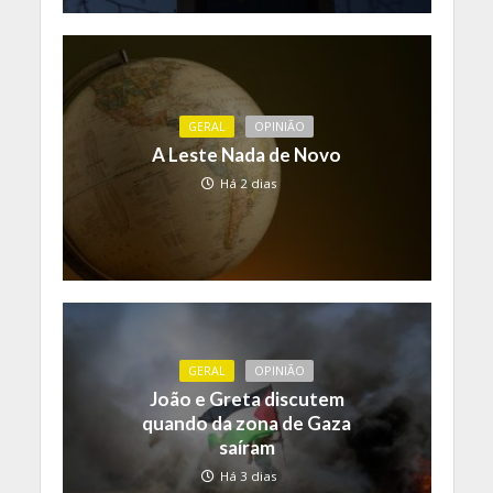
GERAL
OPINIÃO
A Leste Nada de Novo
Há 2 dias
GERAL
OPINIÃO
João e Greta discutem
quando da zona de Gaza
saíram
Há 3 dias