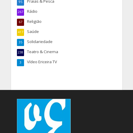
Praias & Pesca
95
Rádio
267
Religião
67
Saúde
417
Solidariedade
35
Teatro & Cinema
238
Vídeo Ericeira TV
3