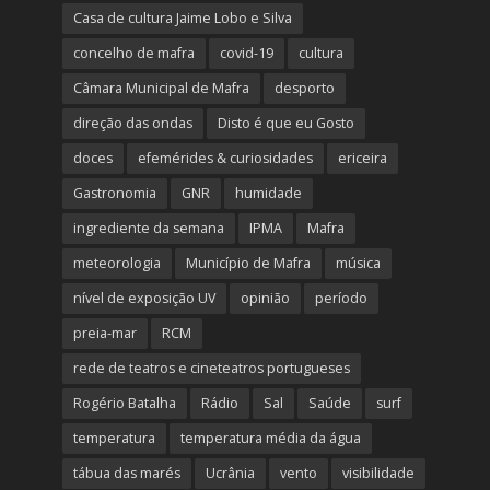
Casa de cultura Jaime Lobo e Silva
concelho de mafra
covid-19
cultura
Câmara Municipal de Mafra
desporto
direção das ondas
Disto é que eu Gosto
doces
efemérides & curiosidades
ericeira
Gastronomia
GNR
humidade
ingrediente da semana
IPMA
Mafra
meteorologia
Município de Mafra
música
nível de exposição UV
opinião
período
preia-mar
RCM
rede de teatros e cineteatros portugueses
Rogério Batalha
Rádio
Sal
Saúde
surf
temperatura
temperatura média da água
tábua das marés
Ucrânia
vento
visibilidade