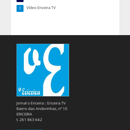
Vídeo Ericeira TV
3
Jornal o Ericeira :: Ericeira TV
Bairro das Andorinhas, nº 10
ERICEIRA
t. 261 863 642