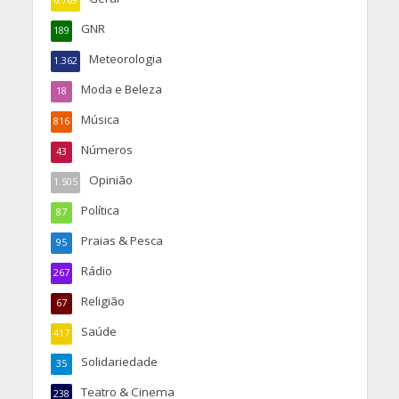
6.769
GNR
189
Meteorologia
1.362
Moda e Beleza
18
Música
816
Números
43
Opinião
1.505
Política
87
Praias & Pesca
95
Rádio
267
Religião
67
Saúde
417
Solidariedade
35
Teatro & Cinema
238