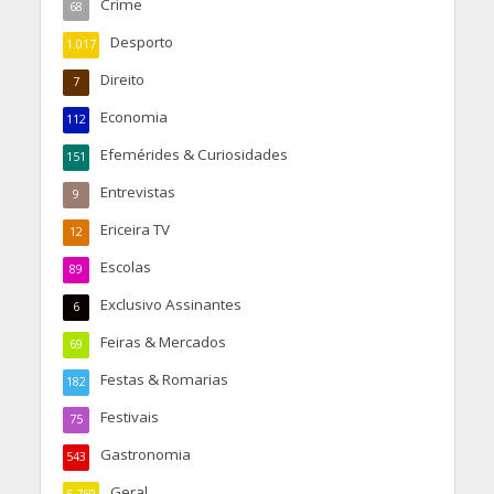
Crime
68
Desporto
1.017
Direito
7
Economia
112
Efemérides & Curiosidades
151
Entrevistas
9
Ericeira TV
12
Escolas
89
Exclusivo Assinantes
6
Feiras & Mercados
69
Festas & Romarias
182
Festivais
75
Gastronomia
543
Geral