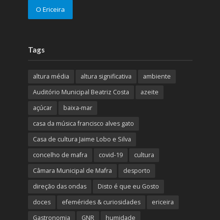
O Ericeira
Tags
altura média
altura significativa
ambiente
Auditório Municipal Beatriz Costa
azeite
açúcar
baixa-mar
casa da música francisco alves gato
Casa de cultura Jaime Lobo e Silva
concelho de mafra
covid-19
cultura
Câmara Municipal de Mafra
desporto
direção das ondas
Disto é que eu Gosto
doces
efemérides & curiosidades
ericeira
Gastronomia
GNR
humidade