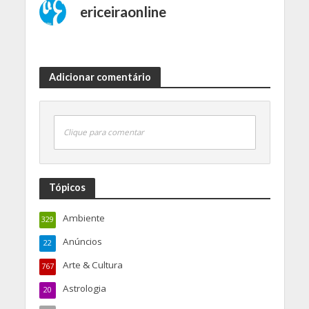
ericeiraonline
Adicionar comentário
Clique para comentar
Tópicos
Ambiente
329
Anúncios
22
Arte & Cultura
767
Astrologia
20