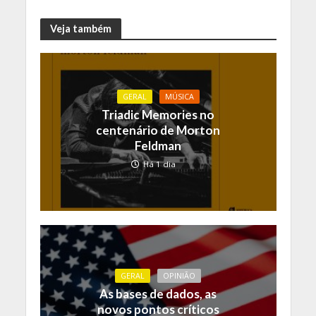
Veja também
GERAL
MÚSICA
Triadic Memories no
centenário de Morton
Feldman
Há 1 dia
GERAL
OPINIÃO
As bases de dados, as
novos pontos críticos