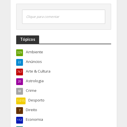
Clique para comentar
Tópicos
Ambiente
329
Anúncios
22
Arte & Cultura
767
Astrologia
20
Crime
68
Desporto
1.015
Direito
7
Economia
112