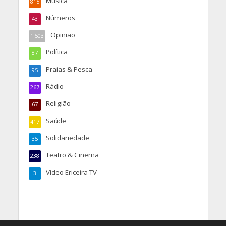
Música
815
Números
43
Opinião
1.503
Política
87
Praias & Pesca
95
Rádio
267
Religião
67
Saúde
417
Solidariedade
35
Teatro & Cinema
238
Vídeo Ericeira TV
3