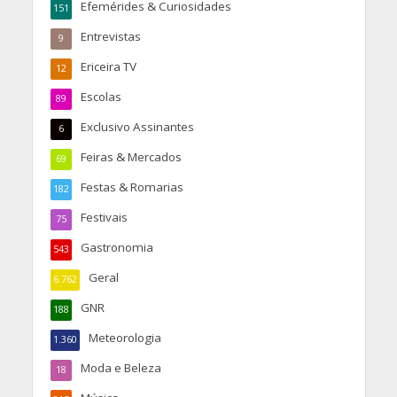
Efemérides & Curiosidades
151
Entrevistas
9
Ericeira TV
12
Escolas
89
Exclusivo Assinantes
6
Feiras & Mercados
69
Festas & Romarias
182
Festivais
75
Gastronomia
543
Geral
6.762
GNR
188
Meteorologia
1.360
Moda e Beleza
18