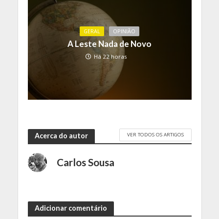
GERAL
OPINIÃO
A Leste Nada de Novo
Há 22 horas
VER TODOS OS ARTIGOS
Acerca do autor
Carlos Sousa
Adicionar comentário