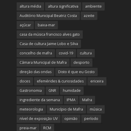
altura média
altura significativa
ambiente
Auditório Municipal Beatriz Costa
azeite
açúcar
baixa-mar
casa da música francisco alves gato
Casa de cultura Jaime Lobo e Silva
concelho de mafra
covid-19
cultura
Câmara Municipal de Mafra
desporto
direção das ondas
Disto é que eu Gosto
doces
efemérides & curiosidades
ericeira
Gastronomia
GNR
humidade
ingrediente da semana
IPMA
Mafra
meteorologia
Município de Mafra
música
nível de exposição UV
opinião
período
preia-mar
RCM