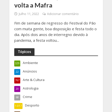
volta a Mafra
Julho 11, 2022
Adicionar comentário
Fim de semana de regresso do Festival do Pão
com muita gente, boa disposição e festa todo o
dia. Após dois anos de interregno devido à
pandemia, a festa voltou...
Tópicos
Ambiente
329
Anúncios
22
Arte & Cultura
767
Astrologia
20
Crime
68
Desporto
1.017