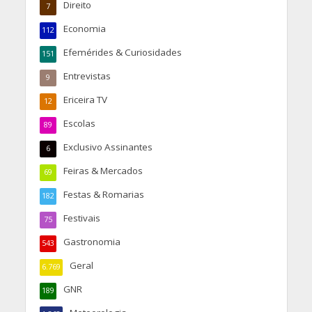
Direito
7
Economia
112
Efemérides & Curiosidades
151
Entrevistas
9
Ericeira TV
12
Escolas
89
Exclusivo Assinantes
6
Feiras & Mercados
69
Festas & Romarias
182
Festivais
75
Gastronomia
543
Geral
6.769
GNR
189