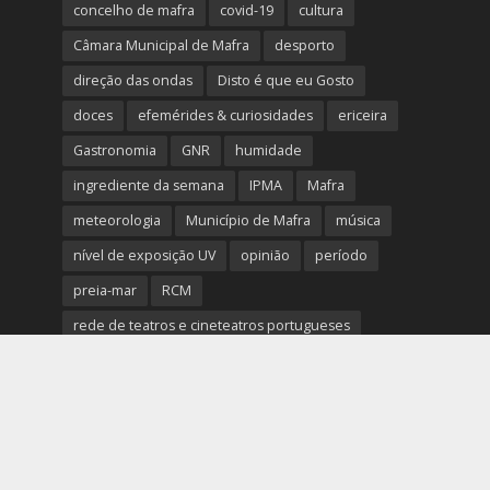
concelho de mafra
covid-19
cultura
Câmara Municipal de Mafra
desporto
direção das ondas
Disto é que eu Gosto
doces
efemérides & curiosidades
ericeira
Gastronomia
GNR
humidade
ingrediente da semana
IPMA
Mafra
meteorologia
Município de Mafra
música
nível de exposição UV
opinião
período
preia-mar
RCM
rede de teatros e cineteatros portugueses
Rogério Batalha
Rádio
Sal
Saúde
surf
temperatura
temperatura média da água
tábua das marés
Ucrânia
vento
visibilidade