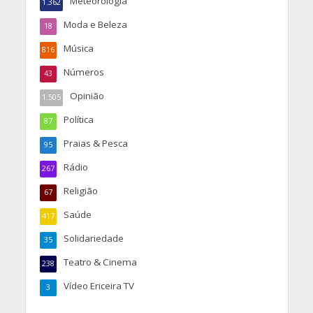
Meteorologia
1.362
Moda e Beleza
18
Música
816
Números
43
Opinião
1.505
Política
87
Praias & Pesca
95
Rádio
267
Religião
67
Saúde
417
Solidariedade
35
Teatro & Cinema
238
Vídeo Ericeira TV
3