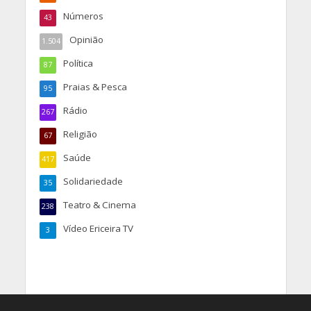
Números
43
Opinião
1.504
Política
87
Praias & Pesca
95
Rádio
267
Religião
67
Saúde
417
Solidariedade
35
Teatro & Cinema
238
Vídeo Ericeira TV
3