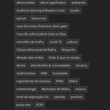
altura média
altura significativa
ambiente
Auditório Municipal Beatriz Costa
azeite
açúcar
baixa-mar
casa da música francisco alves gato
Casa de cultura Jaime Lobo e Silva
concelho de mafra
covid-19
cultura
Câmara Municipal de Mafra
desporto
direção das ondas
Disto é que eu Gosto
doces
efemérides & curiosidades
ericeira
Gastronomia
GNR
humidade
ingrediente da semana
IPMA
Mafra
meteorologia
Município de Mafra
música
nível de exposição UV
opinião
período
preia-mar
RCM