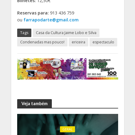
Bilhetes:
12,50€
Reservas para:
913 436 759
ou
farrapodarte@gmail.com
Tags
Casa da Cultura Jaime Lobo e Silva
Condenadas mas pouco!
ericeira
espectaculo
Veja também
GERAL