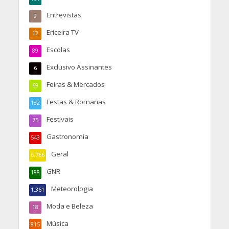
Entrevistas
9
Ericeira TV
12
Escolas
89
Exclusivo Assinantes
6
Feiras & Mercados
69
Festas & Romarias
182
Festivais
75
Gastronomia
543
Geral
6.766
GNR
188
Meteorologia
1.361
Moda e Beleza
18
Música
815