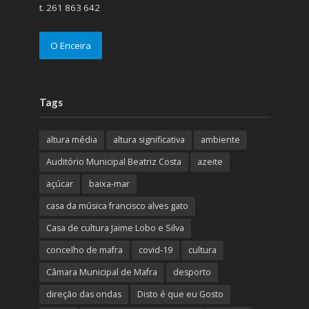
t. 261 863 642
O Ericeira
Tags
altura média
altura significativa
ambiente
Auditório Municipal Beatriz Costa
azeite
açúcar
baixa-mar
casa da música francisco alves gato
Casa de cultura Jaime Lobo e Silva
concelho de mafra
covid-19
cultura
Câmara Municipal de Mafra
desporto
direção das ondas
Disto é que eu Gosto