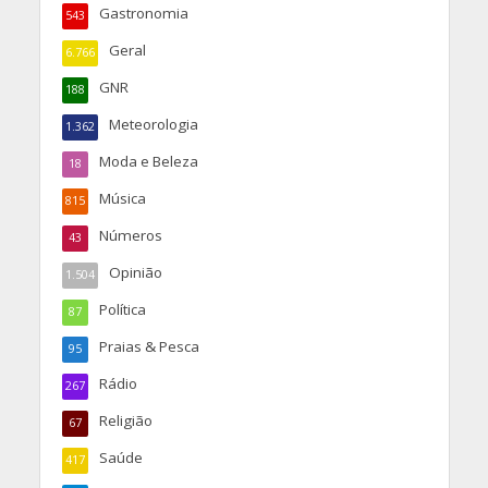
Gastronomia
543
Geral
6.766
GNR
188
Meteorologia
1.362
Moda e Beleza
18
Música
815
Números
43
Opinião
1.504
Política
87
Praias & Pesca
95
Rádio
267
Religião
67
Saúde
417