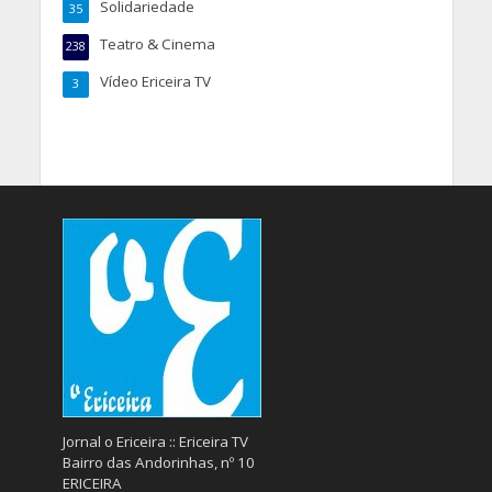
Solidariedade
35
Teatro & Cinema
238
Vídeo Ericeira TV
3
Jornal o Ericeira :: Ericeira TV
Bairro das Andorinhas, nº 10
ERICEIRA