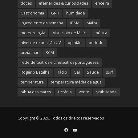
doces
efemérides & curiosidades
ericeira
Gastronomia
GNR
humidade
ingrediente da semana
IPMA
Mafra
meteorologia
Município de Mafra
música
nível de exposição UV
opinião
período
preia-mar
RCM
rede de teatros e cineteatros portugueses
Rogério Batalha
Rádio
Sal
Saúde
surf
temperatura
temperatura média da água
tábua das marés
Ucrânia
vento
visibilidade
Copyright © 2026. Todos os direitos reservados.