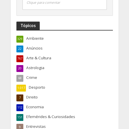
Clique para comentar
Tópicos
Ambiente
329
Anúncios
22
Arte & Cultura
767
Astrologia
20
Crime
68
Desporto
1.017
Direito
7
Economia
112
Efemérides & Curiosidades
151
Entrevistas
9