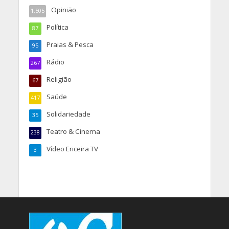
Opinião
1.505
Política
87
Praias & Pesca
95
Rádio
267
Religião
67
Saúde
417
Solidariedade
35
Teatro & Cinema
238
Vídeo Ericeira TV
3