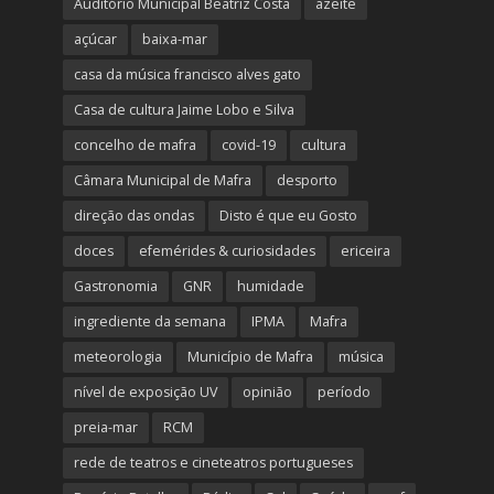
Auditório Municipal Beatriz Costa
azeite
açúcar
baixa-mar
casa da música francisco alves gato
Casa de cultura Jaime Lobo e Silva
concelho de mafra
covid-19
cultura
Câmara Municipal de Mafra
desporto
direção das ondas
Disto é que eu Gosto
doces
efemérides & curiosidades
ericeira
Gastronomia
GNR
humidade
ingrediente da semana
IPMA
Mafra
meteorologia
Município de Mafra
música
nível de exposição UV
opinião
período
preia-mar
RCM
rede de teatros e cineteatros portugueses