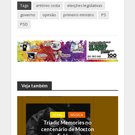
Tags
antónio costa
eleições legislativas
governo
opinião
primeiro ministro
PS
PSD
Veja também
GERAL
MÚSICA
Triadic Memories no
centenário de Morton