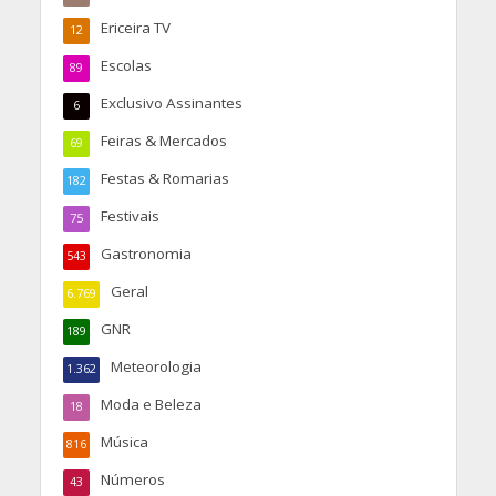
Ericeira TV
12
Escolas
89
Exclusivo Assinantes
6
Feiras & Mercados
69
Festas & Romarias
182
Festivais
75
Gastronomia
543
Geral
6.769
GNR
189
Meteorologia
1.362
Moda e Beleza
18
Música
816
Números
43