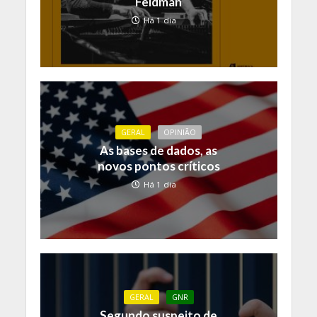
Feldman
Há 1 dia
GERAL
OPINIÃO
As bases de dados, as
novos pontos críticos
Há 1 dia
GERAL
GNR
Segundo suspeito de