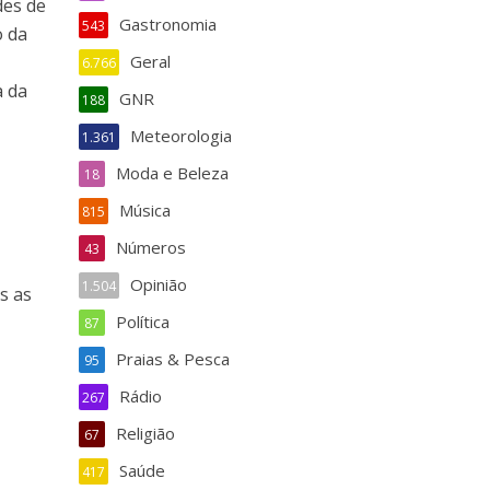
des de
Gastronomia
543
o da
Geral
6.766
a da
GNR
188
Meteorologia
1.361
Moda e Beleza
18
Música
815
Números
43
Opinião
1.504
s as
Política
87
Praias & Pesca
95
Rádio
267
Religião
67
Saúde
417