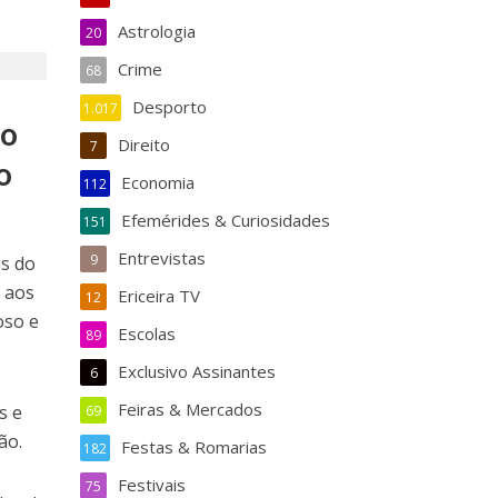
Astrologia
20
Crime
68
Desporto
1.017
ão
Direito
7
o
Economia
112
Efemérides & Curiosidades
151
Entrevistas
9
as do
 aos
Ericeira TV
12
oso e
Escolas
89
Exclusivo Assinantes
6
Feiras & Mercados
s e
69
ão.
Festas & Romarias
182
Festivais
75