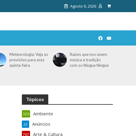
Agosto 6, 2026
Meteorologia: Veja as
Raízes que nos unem:
previsões para esta
música e tradição
quinta-feira
com os Ningue Ningue
Tópicos
Ambiente
329
Anúncios
22
Arte & Cultura
767