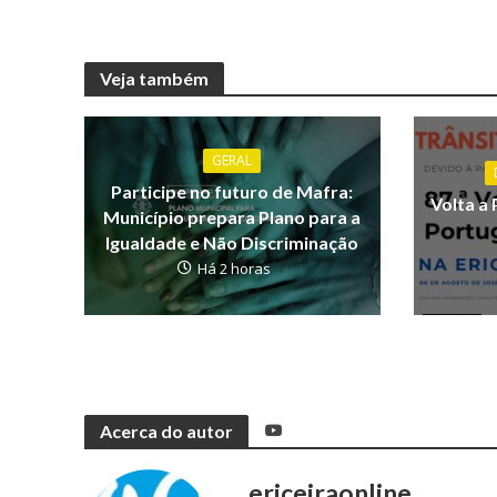
Veja também
GERAL
Participe no futuro de Mafra:
Volta a 
Município prepara Plano para a
Igualdade e Não Discriminação
Há 2 horas
Acerca do autor
ericeiraonline