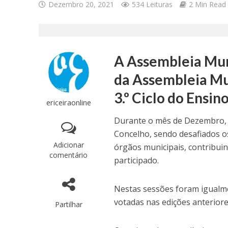
Dezembro 20, 2021
534 Leituras
2 Min Read
A Assembleia Mun
da Assembleia Mun
3.º Ciclo do Ensin
ericeiraonline
Durante o mês de Dezembro, r
Concelho, sendo desafiados o
Adicionar
órgãos municipais, contribui
comentário
participado.
Nestas sessões foram igualm
votadas nas edições anterior
Partilhar