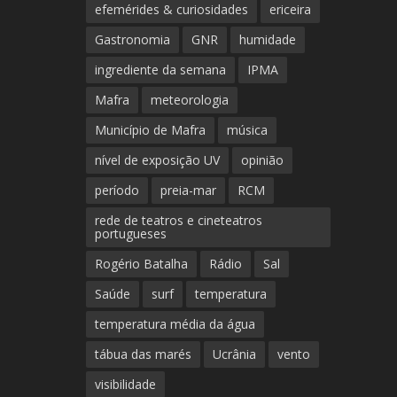
efemérides & curiosidades
ericeira
Gastronomia
GNR
humidade
ingrediente da semana
IPMA
Mafra
meteorologia
Município de Mafra
música
nível de exposição UV
opinião
período
preia-mar
RCM
rede de teatros e cineteatros
portugueses
Rogério Batalha
Rádio
Sal
Saúde
surf
temperatura
temperatura média da água
tábua das marés
Ucrânia
vento
visibilidade