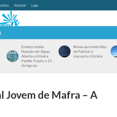
actos
Assinar
Loja
Ericeira recebe
Rússia aproveita falta
Natação em Águas
de Patriots e
Abertas e Ericeira
massacra a Ucrânia
Paddle Trophy a 15
de Agosto
l Jovem de Mafra – A