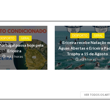
DESPORTO
GERAL
DESPORTO
GERAL
Ericeira recebe Natação 
Portugal passa hoje pela
Águas Abertas e Ericeira Pa
Ericeira
Trophy a 15 de Agosto
Há 3 horas
Há 4 horas
VER TODOS OS AR