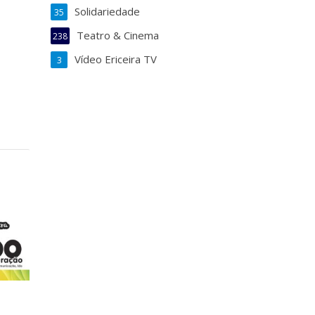
Solidariedade
35
Teatro & Cinema
238
Vídeo Ericeira TV
3