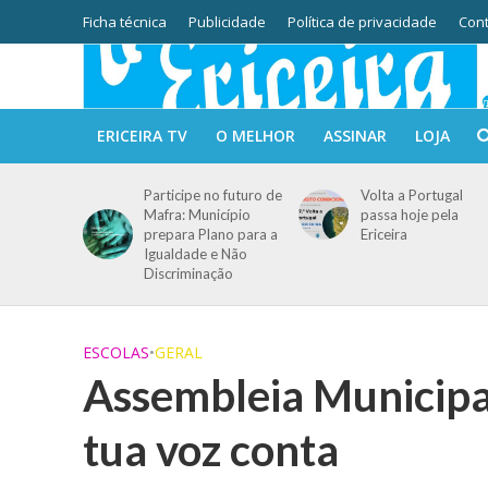
Ficha técnica
Publicidade
Política de privacidade
Cont
ERICEIRA TV
O MELHOR
ASSINAR
LOJA
Participe no futuro de
Volta a Portugal
Mafra: Município
passa hoje pela
prepara Plano para a
Ericeira
Igualdade e Não
Discriminação
ESCOLAS
•
GERAL
Assembleia Municipa
tua voz conta