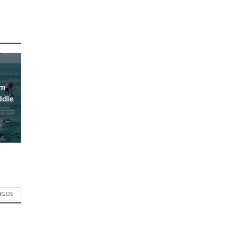
em
ddle
TIGOS