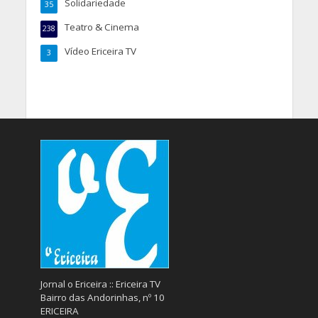
Solidariedade
35
Teatro & Cinema
238
Vídeo Ericeira TV
3
Jornal o Ericeira :: Ericeira TV
Bairro das Andorinhas, nº 10
ERICEIRA