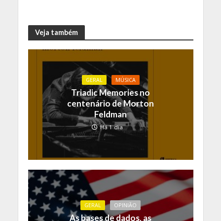
Veja também
GERAL
MÚSICA
Triadic Memories no
centenário de Morton
Feldman
Há 1 dia
GERAL
OPINIÃO
As bases de dados, as