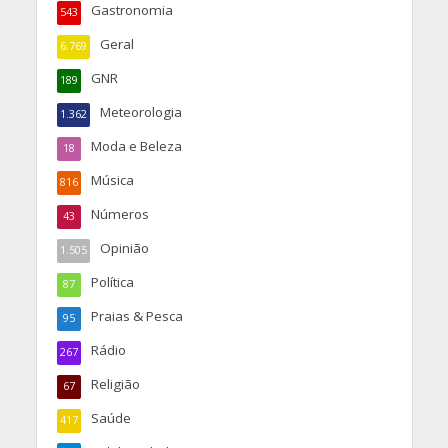
Gastronomia
543
Geral
6.769
GNR
189
Meteorologia
1.362
Moda e Beleza
18
Música
816
Números
43
Opinião
1.505
Política
87
Praias & Pesca
95
Rádio
267
Religião
67
Saúde
417