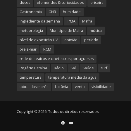
doces
efemérides & curiosidades
ericeira
Gastronomia
GNR
humidade
ingrediente da semana
IPMA
Mafra
meteorologia
Município de Mafra
música
nível de exposição UV
opinião
período
preia-mar
RCM
rede de teatros e cineteatros portugueses
Rogério Batalha
Rádio
Sal
Saúde
surf
temperatura
temperatura média da água
tábua das marés
Ucrânia
vento
visibilidade
Copyright © 2026. Todos os direitos reservados.