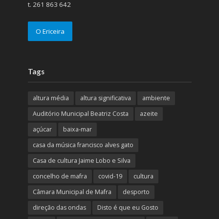
t. 261 863 642
O Ericeira
Tags
altura média
altura significativa
ambiente
Auditório Municipal Beatriz Costa
azeite
açúcar
baixa-mar
casa da música francisco alves gato
Casa de cultura Jaime Lobo e Silva
concelho de mafra
covid-19
cultura
Câmara Municipal de Mafra
desporto
direção das ondas
Disto é que eu Gosto