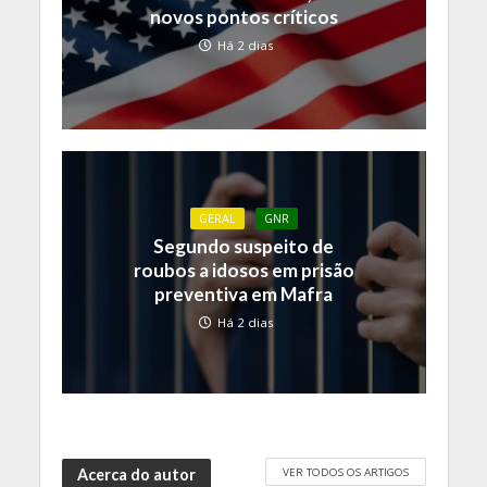
novos pontos críticos
Há 2 dias
GERAL
GNR
Segundo suspeito de
roubos a idosos em prisão
preventiva em Mafra
Há 2 dias
VER TODOS OS ARTIGOS
Acerca do autor