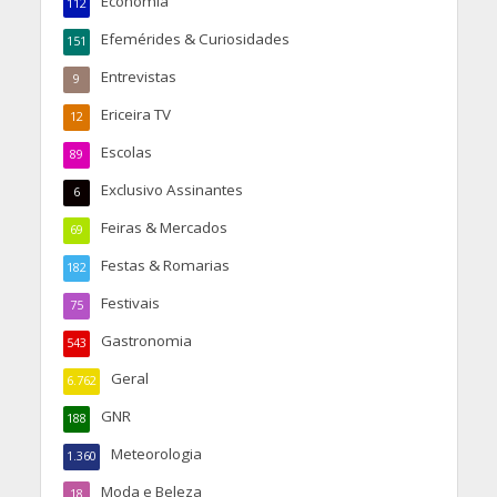
Economia
112
Efemérides & Curiosidades
151
Entrevistas
9
Ericeira TV
12
Escolas
89
Exclusivo Assinantes
6
Feiras & Mercados
69
Festas & Romarias
182
Festivais
75
Gastronomia
543
Geral
6.762
GNR
188
Meteorologia
1.360
Moda e Beleza
18