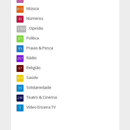
Música
815
Números
43
Opinião
1.503
Política
87
Praias & Pesca
95
Rádio
267
Religião
67
Saúde
417
Solidariedade
35
Teatro & Cinema
238
Vídeo Ericeira TV
3