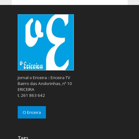
Jornal o Ericeira :: Ericeira TV
Bairro das Andorinhas, nº 10
ERICEIRA
t. 261 863 642
O Ericeira
Tags