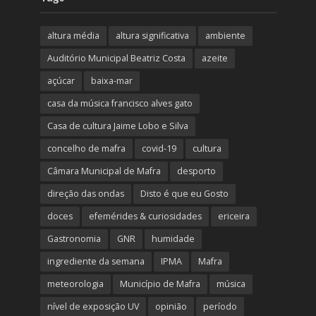
altura média
altura significativa
ambiente
Auditório Municipal Beatriz Costa
azeite
açúcar
baixa-mar
casa da música francisco alves gato
Casa de cultura Jaime Lobo e Silva
concelho de mafra
covid-19
cultura
Câmara Municipal de Mafra
desporto
direção das ondas
Disto é que eu Gosto
doces
efemérides & curiosidades
ericeira
Gastronomia
GNR
humidade
ingrediente da semana
IPMA
Mafra
meteorologia
Município de Mafra
música
nível de exposição UV
opinião
período