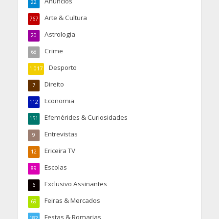
Anúncios
22
Arte & Cultura
767
Astrologia
20
Crime
68
Desporto
1.017
Direito
7
Economia
112
Efemérides & Curiosidades
151
Entrevistas
9
Ericeira TV
12
Escolas
89
Exclusivo Assinantes
6
Feiras & Mercados
69
Festas & Romarias
182