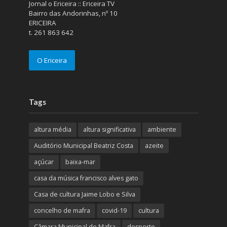
Jornal o Ericeira :: Ericeira TV
Bairro das Andorinhas, nº 10
ERICEIRA
t. 261 863 642
O Ericeira
Tags
altura média
altura significativa
ambiente
Auditório Municipal Beatriz Costa
azeite
açúcar
baixa-mar
casa da música francisco alves gato
Casa de cultura Jaime Lobo e Silva
concelho de mafra
covid-19
cultura
Câmara Municipal de Mafra
desporto