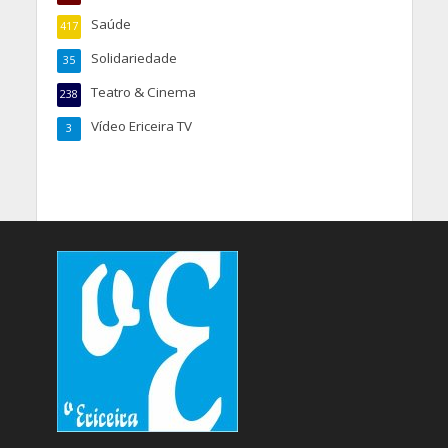
Saúde
417
Solidariedade
35
Teatro & Cinema
238
Vídeo Ericeira TV
3