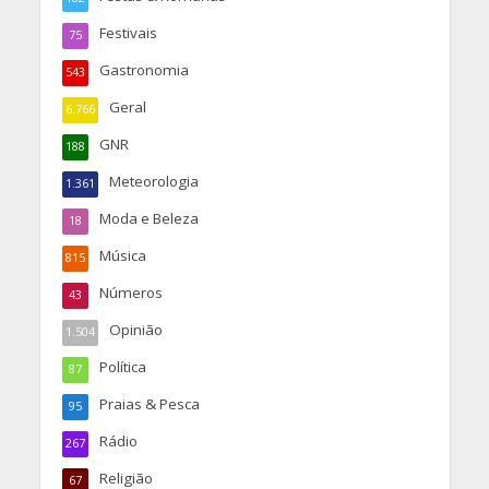
Festivais
75
Gastronomia
543
Geral
6.766
GNR
188
Meteorologia
1.361
Moda e Beleza
18
Música
815
Números
43
Opinião
1.504
Política
87
Praias & Pesca
95
Rádio
267
Religião
67