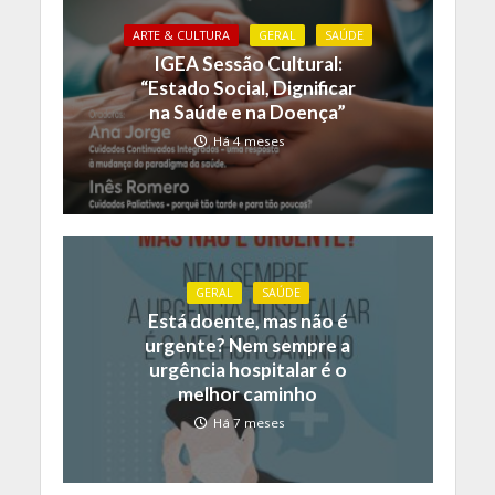
ARTE & CULTURA
GERAL
SAÚDE
IGEA Sessão Cultural:
“Estado Social, Dignificar
na Saúde e na Doença”
Há 4 meses
GERAL
SAÚDE
Está doente, mas não é
urgente? Nem sempre a
urgência hospitalar é o
melhor caminho
Há 7 meses