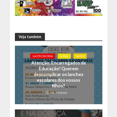
Veja também
GASTRONOMIA
GERAL
SAÚDE
Atenção, Encarregados de
Educação! Querem
descomplicar os lanches
escolares dos vossos
filhos?
Há 3 meses