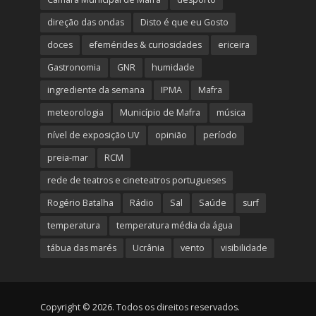
direção das ondas
Disto é que eu Gosto
doces
efemérides & curiosidades
ericeira
Gastronomia
GNR
humidade
ingrediente da semana
IPMA
Mafra
meteorologia
Município de Mafra
música
nível de exposição UV
opinião
período
preia-mar
RCM
rede de teatros e cineteatros portugueses
Rogério Batalha
Rádio
Sal
Saúde
surf
temperatura
temperatura média da água
tábua das marés
Ucrânia
vento
visibilidade
Copyright © 2026. Todos os direitos reservados.