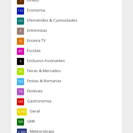
Direito
7
Economia
112
Efemérides & Curiosidades
151
Entrevistas
9
Ericeira TV
12
Escolas
89
Exclusivo Assinantes
6
Feiras & Mercados
69
Festas & Romarias
182
Festivais
75
Gastronomia
543
Geral
6.769
GNR
189
Meteorologia
1.362