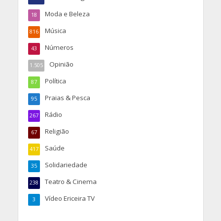
Moda e Beleza
18
Música
816
Números
43
Opinião
1.505
Política
87
Praias & Pesca
95
Rádio
267
Religião
67
Saúde
417
Solidariedade
35
Teatro & Cinema
238
Vídeo Ericeira TV
3