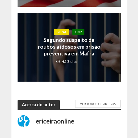
GERAL
GNR
Segundo suspeito de
roubos a idosos em prisão
preventiva em Mafra
Há 3 dias
VER TODOS OS ARTIGOS
Acerca do autor
ericeiraonline