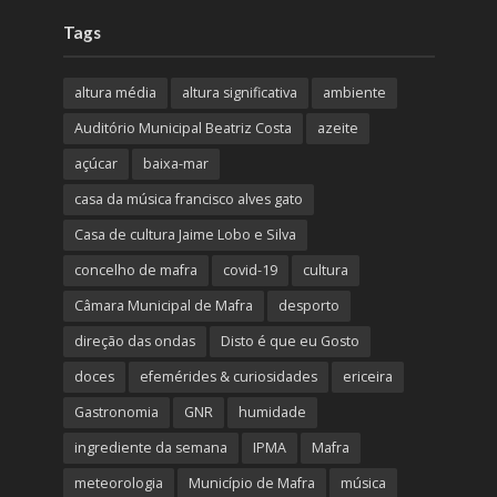
Tags
altura média
altura significativa
ambiente
Auditório Municipal Beatriz Costa
azeite
açúcar
baixa-mar
casa da música francisco alves gato
Casa de cultura Jaime Lobo e Silva
concelho de mafra
covid-19
cultura
Câmara Municipal de Mafra
desporto
direção das ondas
Disto é que eu Gosto
doces
efemérides & curiosidades
ericeira
Gastronomia
GNR
humidade
ingrediente da semana
IPMA
Mafra
meteorologia
Município de Mafra
música