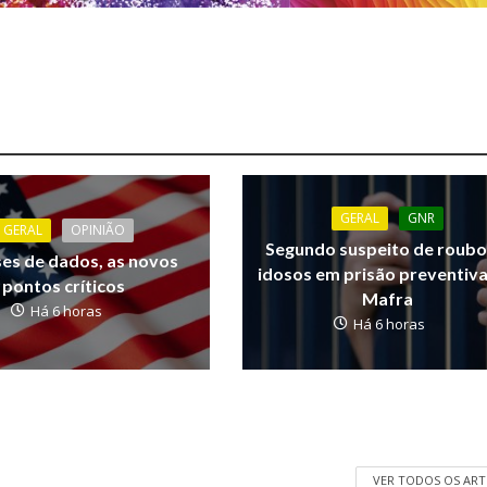
GERAL
GNR
GERAL
OPINIÃO
Segundo suspeito de roubo
ses de dados, as novos
idosos em prisão preventiv
pontos críticos
Mafra
Há 6 horas
Há 6 horas
VER TODOS OS AR