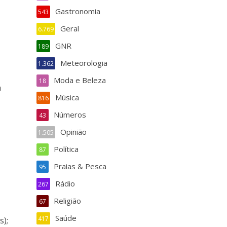
Gastronomia
543
Geral
6.769
GNR
189
Meteorologia
1.362
Moda e Beleza
18
a
Música
816
Números
43
Opinião
1.505
Política
87
Praias & Pesca
95
Rádio
267
Religião
67
Saúde
417
s);