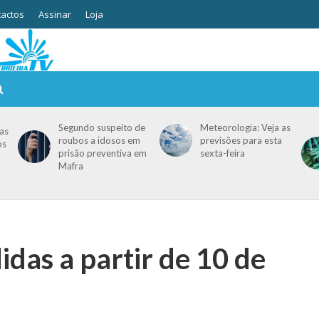
actos
Assinar
Loja
Segundo suspeito de
Meteorologia: Veja as
as
roubos a idosos em
previsões para esta
os
prisão preventiva em
sexta-feira
Mafra
das a partir de 10 de