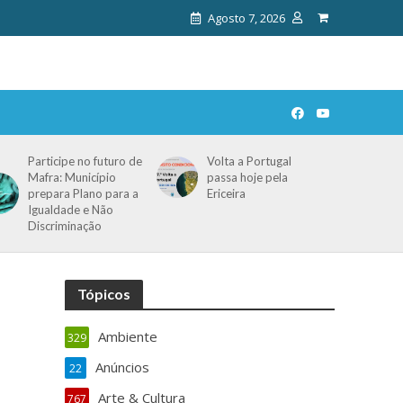
Agosto 7, 2026
Participe no futuro de
Volta a Portugal
Mafra: Município
passa hoje pela
prepara Plano para a
Ericeira
Igualdade e Não
Discriminação
Tópicos
Ambiente
329
Anúncios
22
Arte & Cultura
767