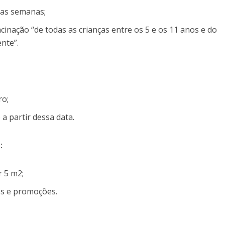
as semanas;
acinação “de todas as crianças entre os 5 e os 11 anos e do
nte”.
ro;
 partir dessa data.
s:
 5 m2;
os e promoções.