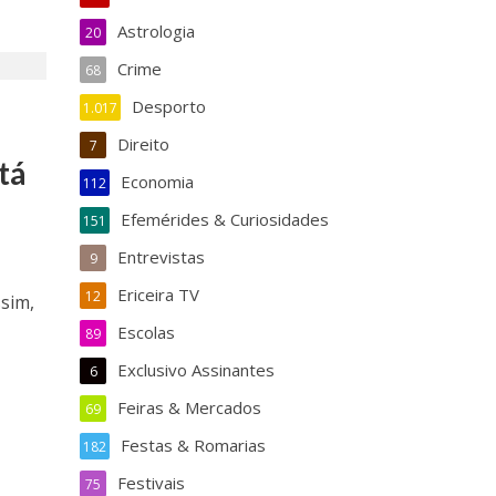
Astrologia
20
Crime
68
Desporto
1.017
a
Direito
7
tá
Economia
112
Efemérides & Curiosidades
151
Entrevistas
9
Ericeira TV
12
ssim,
Escolas
89
Exclusivo Assinantes
6
Feiras & Mercados
69
Festas & Romarias
182
Festivais
75