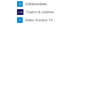
Solidariedade
35
Teatro & Cinema
238
Vídeo Ericeira TV
3