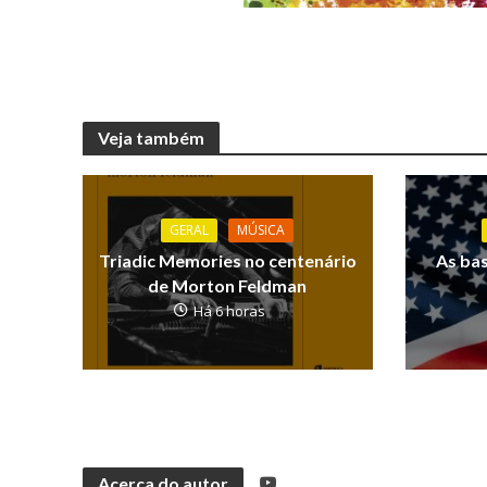
Veja também
GERAL
MÚSICA
Triadic Memories no centenário
As ba
de Morton Feldman
Há 6 horas
Acerca do autor