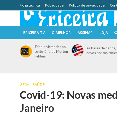
Ficha técnica
Publicidade
Política de privacidade
Cont
ERICEIRA TV
O MELHOR
ASSINAR
LOJA
Triadic Memories no
As bases de dados, 
centenário de Morton
novos pontos crític
Feldman
GERAL
•
SAÚDE
Covid-19: Novas medi
Janeiro