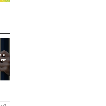
s a
a em
TIGOS