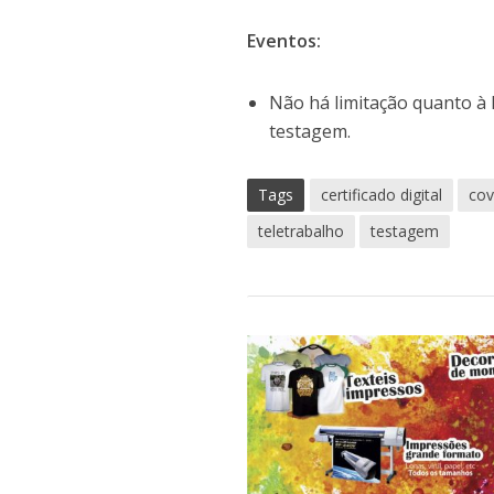
Eventos:
Não há limitação quanto à l
testagem.
Tags
certificado digital
cov
teletrabalho
testagem