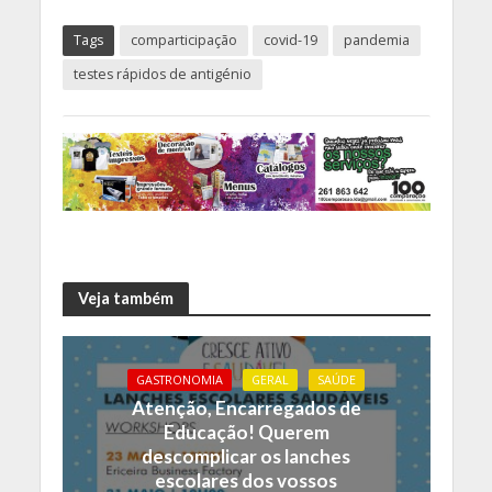
Tags
comparticipação
covid-19
pandemia
testes rápidos de antigénio
Veja também
GASTRONOMIA
GERAL
SAÚDE
Atenção, Encarregados de
Educação! Querem
descomplicar os lanches
escolares dos vossos