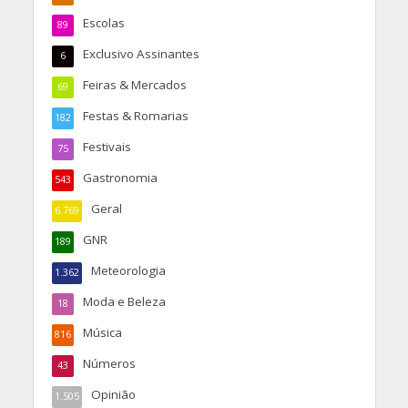
Escolas
89
Exclusivo Assinantes
6
Feiras & Mercados
69
Festas & Romarias
182
Festivais
75
Gastronomia
543
Geral
6.769
GNR
189
Meteorologia
1.362
Moda e Beleza
18
Música
816
Números
43
Opinião
1.505