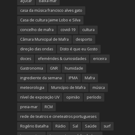
açúcar
baixa-mar
casa da música francisco alves gato
Casa de cultura Jaime Lobo e Silva
concelho de mafra
covid-19
cultura
Câmara Municipal de Mafra
desporto
direção das ondas
Disto é que eu Gosto
doces
efemérides & curiosidades
ericeira
Gastronomia
GNR
humidade
ingrediente da semana
IPMA
Mafra
meteorologia
Município de Mafra
música
nível de exposição UV
opinião
período
preia-mar
RCM
rede de teatros e cineteatros portugueses
Rogério Batalha
Rádio
Sal
Saúde
surf