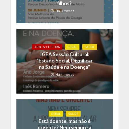
filhos?
Há 3 meses
ARTE & CULTURA
GERAL
SAÚDE
IGEA Sessão Cultural:
“Estado Social, Dignificar
na Saúde e na Doença”
Há 4 meses
GERAL
SAÚDE
Está doente, mas não é
urgente? Nem sempre a