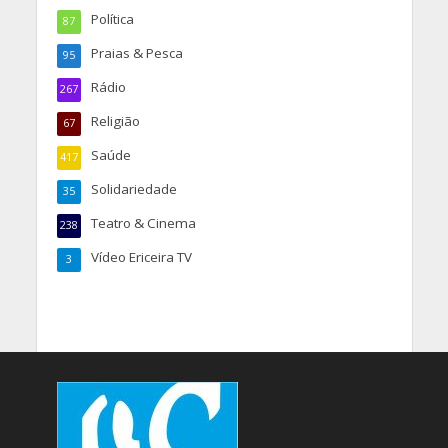
Política
87
Praias & Pesca
95
Rádio
267
Religião
67
Saúde
417
Solidariedade
35
Teatro & Cinema
238
Vídeo Ericeira TV
3