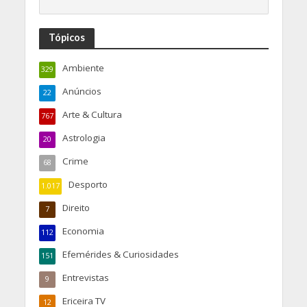
Tópicos
Ambiente
329
Anúncios
22
Arte & Cultura
767
Astrologia
20
Crime
68
Desporto
1.017
Direito
7
Economia
112
Efemérides & Curiosidades
151
Entrevistas
9
Ericeira TV
12