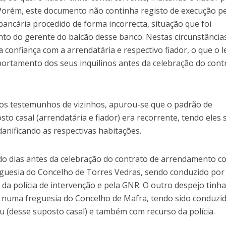
 Porém, este documento não continha registo de execução p
 bancária procedido de forma incorrecta, situação que foi
nto do gerente do balcão desse banco. Nestas circunstância
 confiança com a arrendatária e respectivo fiador, o que o 
portamento dos seus inquilinos antes da celebração do cont
dos testemunhos de vizinhos, apurou-se que o padrão de
 casal (arrendatária e fiador) era recorrente, tendo eles 
danificando as respectivas habitações.
ido dias antes da celebração do contrato de arrendamento c
eguesia do Concelho de Torres Vedras, sendo conduzido po
da polícia de intervenção e pela GNR. O outro despejo tinh
, numa freguesia do Concelho de Mafra, tendo sido conduzi
u (desse suposto casal) e também com recurso da polícia.