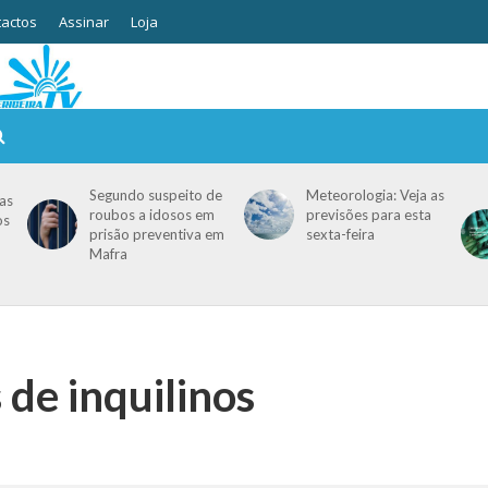
actos
Assinar
Loja
Segundo suspeito de
Meteorologia: Veja as
as
roubos a idosos em
previsões para esta
os
prisão preventiva em
sexta-feira
Mafra
 de inquilinos