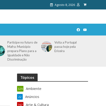
Agosto 8, 2026
Participe no futuro de
Volta a Portugal
Mafra: Município
passa hoje pela
prepara Plano para a
Ericeira
Igualdade e Não
Discriminação
Tópicos
Ambiente
329
Anúncios
22
Arte & Cultura
767