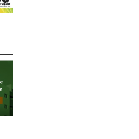
de
om