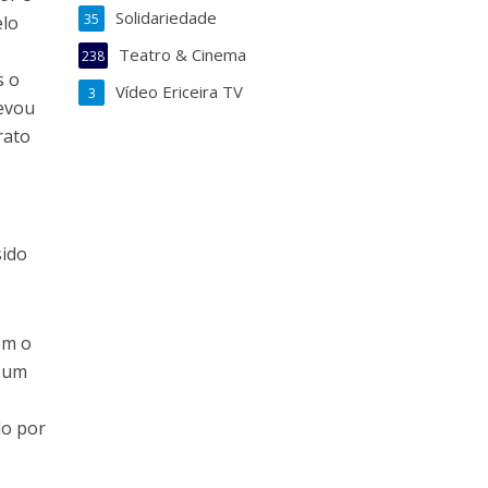
Solidariedade
35
elo
Teatro & Cinema
238
s o
Vídeo Ericeira TV
3
levou
rato
sido
om o
r um
a
do por