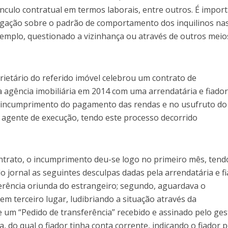
ínculo contratual em termos laborais, entre outros. É impor
igação sobre o padrão de comportamento dos inquilinos na
exemplo, questionado a vizinhança ou através de outros meio
rietário do referido imóvel celebrou um contrato de
agência imobiliária em 2014 com uma arrendatária e fiador
no incumprimento do pagamento das rendas e no usufruto do
m agente de execução, tendo este processo decorrido
ntrato, o incumprimento deu-se logo no primeiro mês, tend
o jornal as seguintes desculpas dadas pela arrendatária e fi
erência oriunda do estrangeiro; segundo, aguardava o
m terceiro lugar, ludibriando a situação através da
 um “Pedido de transferência” recebido e assinado pelo ges
 do qual o fiador tinha conta corrente, indicando o fiador p