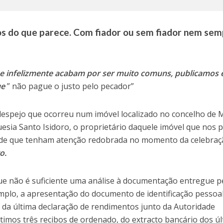
cos do que parece. Com fiador ou sem fiador nem se
e infelizmente acabam por ser muito comuns, publicamos 
ue
” não pague o justo pelo pecador”
espejo que ocorreu num imóvel localizado no concelho de 
esia Santo Isidoro, o proprietário daquele imóvel que nos 
de que tenham atenção redobrada no momento da celebraç
o.
que não é suficiente uma análise à documentação entregue p
emplo, a apresentação do documento de identificação pessoal
l, da última declaração de rendimentos junto da Autoridade
ltimos três recibos de ordenado, do extracto bancário dos ú