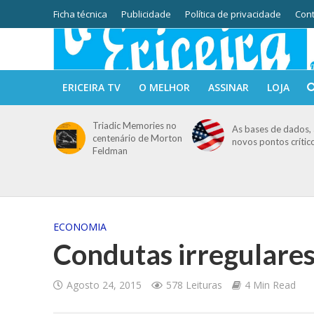
Ficha técnica
Publicidade
Política de privacidade
Cont
ERICEIRA TV
O MELHOR
ASSINAR
LOJA
Triadic Memories no
As bases de dados, 
centenário de Morton
novos pontos crític
Feldman
ECONOMIA
Condutas irregulares
Agosto 24, 2015
578 Leituras
4 Min Read