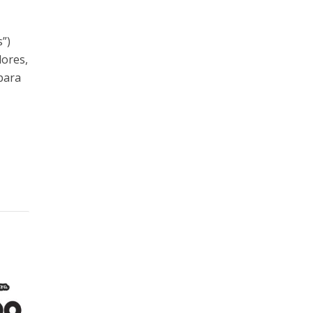
”)
dores,
para