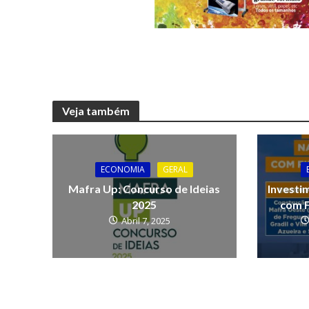
Veja também
ECONOMIA
GERAL
Mafra Up: Concurso de Ideias
Investi
2025
com 
Abril 7, 2025