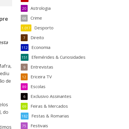
Astrologia
20
Crime
mpre
68
Desporto
1.017
Direito
7
esta
Economia
112
Efemérides & Curiosidades
151
Mafra,
Entrevistas
9
pediu
Ericeira TV
12
ão de
Escolas
89
Exclusivo Assinantes
6
elos
Feiras & Mercados
69
, do
Festas & Romarias
182
Festivais
75
ltimos