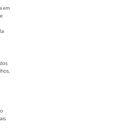
ia em
de
la
 dos
lhos,
ão
ais