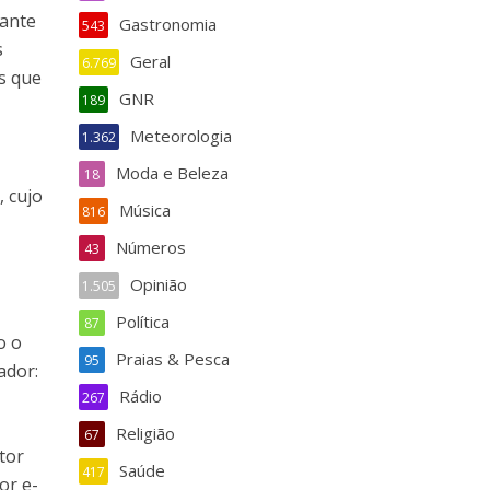
tante
Gastronomia
543
s
Geral
6.769
s que
GNR
189
Meteorologia
1.362
Moda e Beleza
18
, cujo
Música
816
Números
43
Opinião
1.505
Política
87
o o
Praias & Pesca
95
ador:
Rádio
267
Religião
67
tor
Saúde
417
or e-