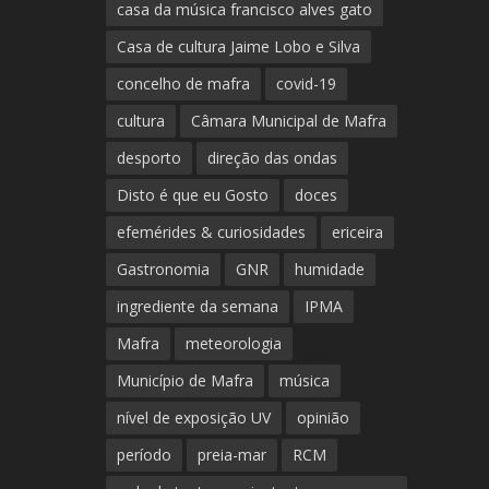
casa da música francisco alves gato
Casa de cultura Jaime Lobo e Silva
concelho de mafra
covid-19
cultura
Câmara Municipal de Mafra
desporto
direção das ondas
Disto é que eu Gosto
doces
efemérides & curiosidades
ericeira
Gastronomia
GNR
humidade
ingrediente da semana
IPMA
Mafra
meteorologia
Município de Mafra
música
nível de exposição UV
opinião
período
preia-mar
RCM