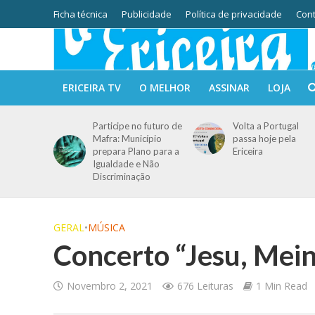
Ficha técnica
Publicidade
Política de privacidade
Cont
ERICEIRA TV
O MELHOR
ASSINAR
LOJA
Participe no futuro de
Volta a Portugal
Mafra: Município
passa hoje pela
prepara Plano para a
Ericeira
Igualdade e Não
Discriminação
GERAL
•
MÚSICA
Concerto “Jesu, Mei
Novembro 2, 2021
676 Leituras
1 Min Read