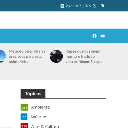
Agosto 7, 2026
Meteorologia: Veja as
Raízes que nos unem:
previsões para esta
música e tradição
quinta-feira
com os Ningue Ningue
Tópicos
Ambiente
329
Anúncios
22
Arte & Cultura
767