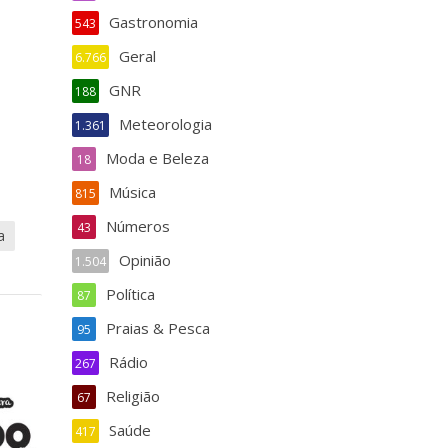
Gastronomia
543
Geral
6.766
GNR
188
Meteorologia
1.361
Moda e Beleza
18
Música
815
Números
43
a
Opinião
1.504
Política
87
Praias & Pesca
95
Rádio
267
Religião
67
Saúde
417