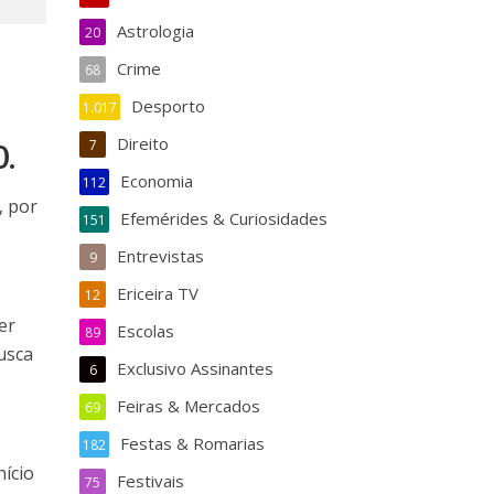
Astrologia
20
Crime
68
Desporto
1.017
Direito
7
0.
Economia
112
, por
Efemérides & Curiosidades
151
Entrevistas
9
Ericeira TV
12
er
Escolas
89
busca
Exclusivo Assinantes
6
Feiras & Mercados
69
Festas & Romarias
182
nício
Festivais
75