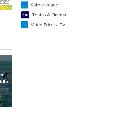
Solidariedade
35
Teatro & Cinema
238
Vídeo Ericeira TV
3
em
ddle