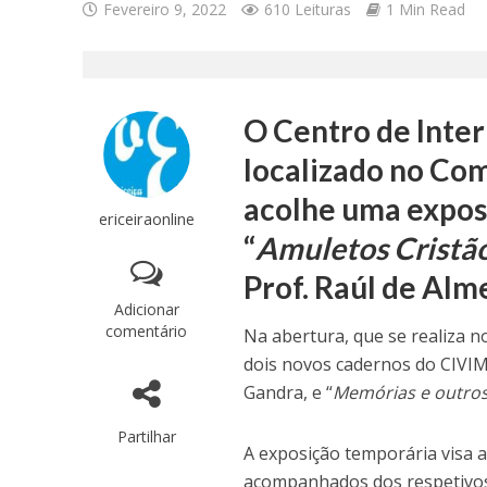
Fevereiro 9, 2022
610 Leituras
1 Min Read
O Centro de Inter
localizado no Com
acolhe uma expos
ericeiraonline
“
Amuletos Cristã
Prof. Raúl de Alm
Adicionar
comentário
Na abertura, que se realiza 
dois novos cadernos do CIVIMa
Gandra, e “
Memórias e outros
Partilhar
A exposição temporária visa a
acompanhados dos respetivo