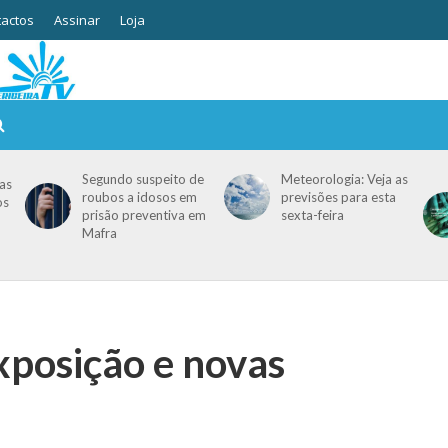
actos
Assinar
Loja
Segundo suspeito de
Meteorologia: Veja as
as
roubos a idosos em
previsões para esta
os
prisão preventiva em
sexta-feira
Mafra
posição e novas