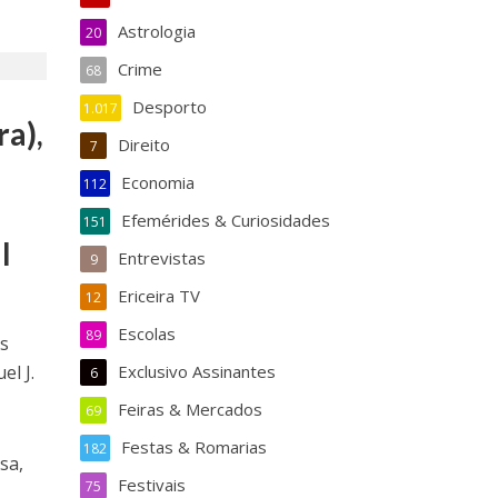
Astrologia
20
Crime
68
Desporto
1.017
ra),
Direito
7
Economia
112
Efemérides & Curiosidades
151
l
Entrevistas
9
Ericeira TV
12
Escolas
89
os
el J.
Exclusivo Assinantes
6
Feiras & Mercados
69
Festas & Romarias
182
sa,
Festivais
75