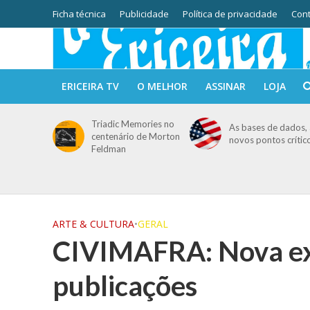
Ficha técnica
Publicidade
Política de privacidade
Cont
ERICEIRA TV
O MELHOR
ASSINAR
LOJA
Triadic Memories no
As bases de dados, 
centenário de Morton
novos pontos crític
Feldman
ARTE & CULTURA
•
GERAL
CIVIMAFRA: Nova ex
publicações