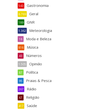
Gastronomia
543
Geral
6.769
GNR
189
Meteorologia
1.362
Moda e Beleza
18
Música
816
Números
43
Opinião
1.505
Política
87
Praias & Pesca
95
Rádio
267
Religião
67
Saúde
417