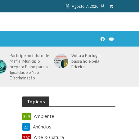
Agosto 7, 2026
Participe no futuro de
Volta a Portugal
Mafra: Município
passa hoje pela
prepara Plano para a
Ericeira
Igualdade e Não
Discriminação
Tópicos
Ambiente
329
Anúncios
22
Arte & Cultura
767