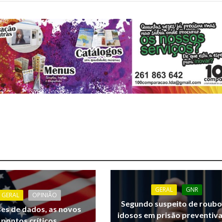
GERAL
GNR
GERAL
OPINIÃO
Segundo suspeito de roubo
ses de dados, as novos
idosos em prisão preventiv
pontos críticos