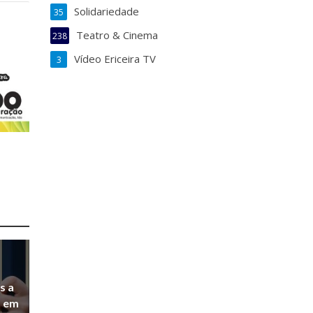
Solidariedade
35
Teatro & Cinema
238
Vídeo Ericeira TV
3
s a
a em