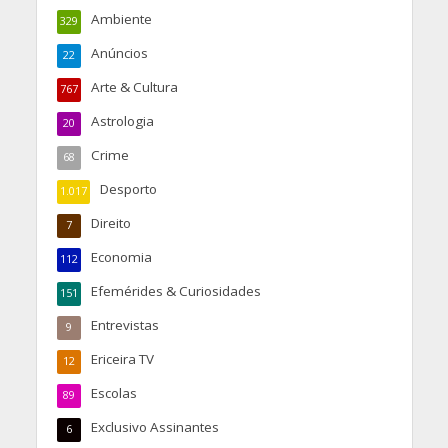
Ambiente
329
Anúncios
22
Arte & Cultura
767
Astrologia
20
Crime
68
Desporto
1.017
Direito
7
Economia
112
Efemérides & Curiosidades
151
Entrevistas
9
Ericeira TV
12
Escolas
89
Exclusivo Assinantes
6