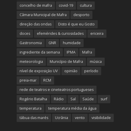
concelho de mafra
covid-19
cultura
Câmara Municipal de Mafra
desporto
direção das ondas
Disto é que eu Gosto
doces
efemérides & curiosidades
ericeira
Gastronomia
GNR
humidade
ingrediente da semana
IPMA
Mafra
meteorologia
Município de Mafra
música
nível de exposição UV
opinião
período
preia-mar
RCM
rede de teatros e cineteatros portugueses
Rogério Batalha
Rádio
Sal
Saúde
surf
temperatura
temperatura média da água
tábua das marés
Ucrânia
vento
visibilidade