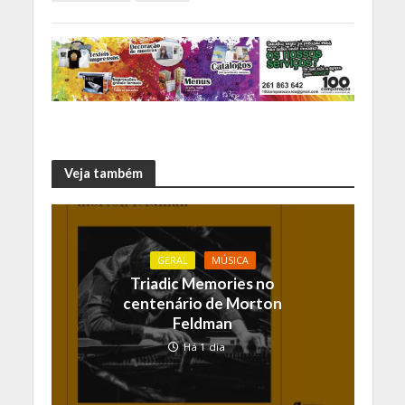
Veja também
GERAL
MÚSICA
Triadic Memories no
centenário de Morton
Feldman
Há 1 dia