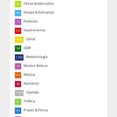
Feiras & Mercados
69
Festas & Romarias
182
Festivais
75
Gastronomia
543
Geral
6.769
GNR
189
Meteorologia
1.362
Moda e Beleza
18
Música
816
Números
43
Opinião
1.505
Política
87
Praias & Pesca
95