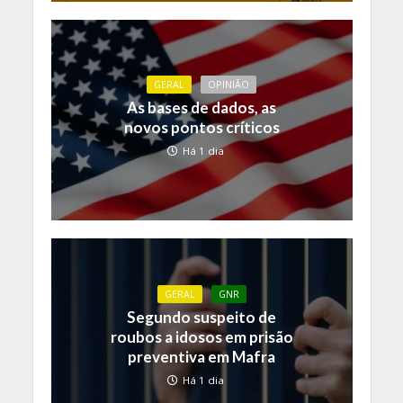
GERAL
OPINIÃO
As bases de dados, as
novos pontos críticos
Há 1 dia
GERAL
GNR
Segundo suspeito de
roubos a idosos em prisão
preventiva em Mafra
Há 1 dia