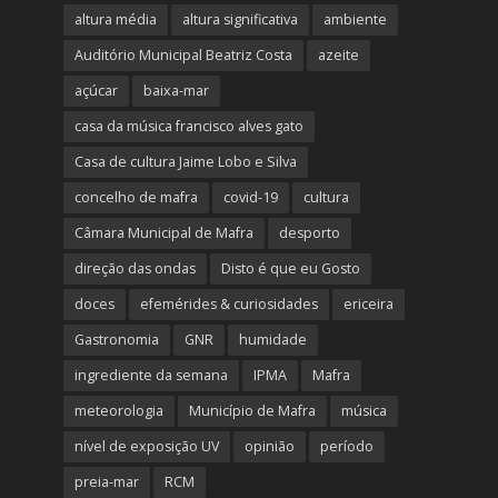
altura média
altura significativa
ambiente
Auditório Municipal Beatriz Costa
azeite
açúcar
baixa-mar
casa da música francisco alves gato
Casa de cultura Jaime Lobo e Silva
concelho de mafra
covid-19
cultura
Câmara Municipal de Mafra
desporto
direção das ondas
Disto é que eu Gosto
doces
efemérides & curiosidades
ericeira
Gastronomia
GNR
humidade
ingrediente da semana
IPMA
Mafra
meteorologia
Município de Mafra
música
nível de exposição UV
opinião
período
preia-mar
RCM