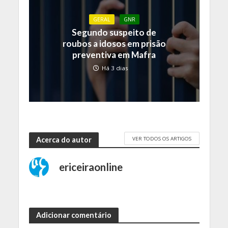
GERAL
GNR
Segundo suspeito de
roubos a idosos em prisão
preventiva em Mafra
Há 3 dias
VER TODOS OS ARTIGOS
Acerca do autor
ericeiraonline
Adicionar comentário