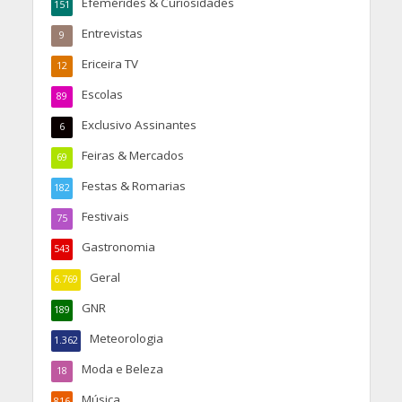
Efemérides & Curiosidades
151
Entrevistas
9
Ericeira TV
12
Escolas
89
Exclusivo Assinantes
6
Feiras & Mercados
69
Festas & Romarias
182
Festivais
75
Gastronomia
543
Geral
6.769
GNR
189
Meteorologia
1.362
Moda e Beleza
18
Música
816