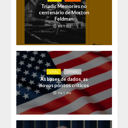
Triadic Memories no
centenário de Morton
Feldman
Há 1 dia
GERAL
OPINIÃO
As bases de dados, as
novos pontos críticos
Há 1 dia