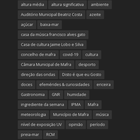
altura média
altura significativa
ambiente
Auditório Municipal Beatriz Costa
azeite
açúcar
baixa-mar
casa da música francisco alves gato
Casa de cultura Jaime Lobo e Silva
concelho de mafra
covid-19
cultura
Câmara Municipal de Mafra
desporto
direção das ondas
Disto é que eu Gosto
doces
efemérides & curiosidades
ericeira
Gastronomia
GNR
humidade
ingrediente da semana
IPMA
Mafra
meteorologia
Município de Mafra
música
nível de exposição UV
opinião
período
preia-mar
RCM