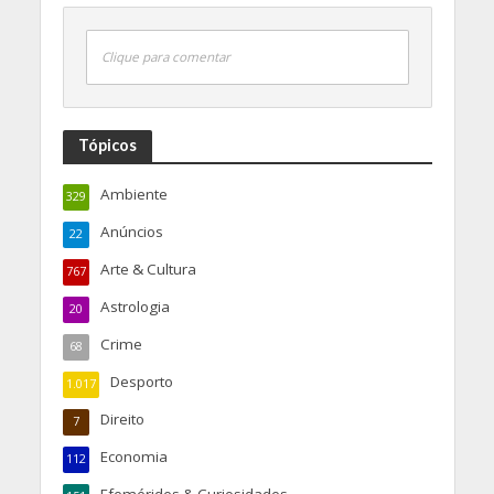
Clique para comentar
Tópicos
Ambiente
329
Anúncios
22
Arte & Cultura
767
Astrologia
20
Crime
68
Desporto
1.017
Direito
7
Economia
112
Efemérides & Curiosidades