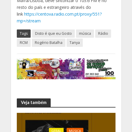
Mafra/Lisboa, deve sintonizar o 105.6 FM e no
resto do país e estrangeiro através do
link
https://centova.radio.com.pt/proxy/551?
mp=/stream
Tags
Disto é que eu Gosto
música
Rádio
RCM
Rogério Batalha
Tanya
Veja também
GERAL
MÚSICA