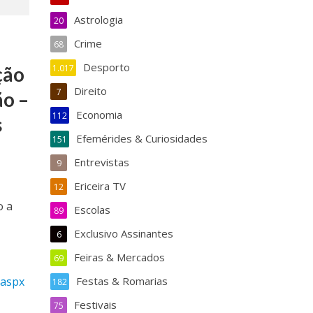
Astrologia
20
Crime
68
Desporto
ção
1.017
Direito
7
ão –
Economia
112
s
Efemérides & Curiosidades
151
Entrevistas
9
Ericeira TV
12
o a
Escolas
89
Exclusivo Assinantes
6
Feiras & Mercados
69
.aspx
Festas & Romarias
182
Festivais
75