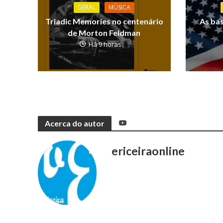
GERAL
MÚSICA
Triadic Memories no centenário
As ba
de Morton Feldman
Há 9 horas
Acerca do autor
ericeiraonline