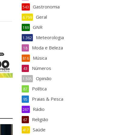
Gastronomia
543
Geral
6.769
GNR
189
Meteorologia
1.362
Moda e Beleza
18
Música
816
Números
43
Opinião
1.505
Política
87
Praias & Pesca
95
Rádio
267
Religião
67
Saúde
417