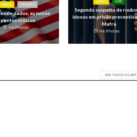
GERAL
GNR
GERAL
OPINIÃO
Segundo suspeito de roubo
ses de dados, as novos
idosos em prisão preventiv
pontos críticos
Mafra
Há 9 horas
Há 9 horas
VER TODOS OS AR