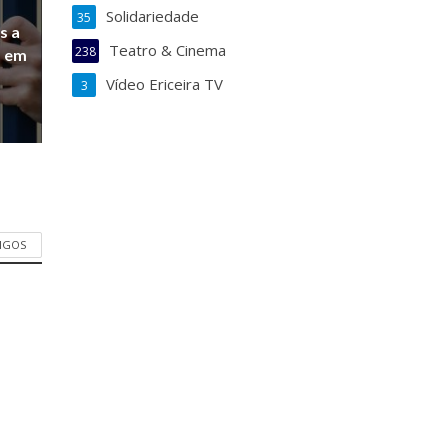
Solidariedade
35
s a
Teatro & Cinema
238
a em
Vídeo Ericeira TV
3
TIGOS