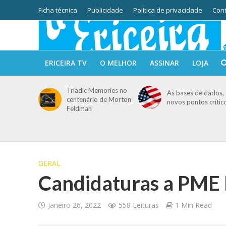
Ficha técnica
Publicidade
Política de privacidade
Cont
ERICEIRA TV
O MELHOR
ASSINAR
LOJA
Triadic Memories no
As bases de dados, 
centenário de Morton
novos pontos crític
Feldman
GERAL
Candidaturas a PME 
Janeiro 26, 2022
558 Leituras
1 Min Read