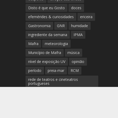
Disto é que eu Gosto
doces
efemérides & curiosidades
ericeira
Gastronomia
GNR
humidade
ingrediente da semana
IPMA
Mafra
meteorologia
Município de Mafra
música
nível de exposição UV
opinião
período
preia-mar
RCM
rede de teatros e cineteatros
portugueses
Rogério Batalha
Rádio
Sal
Saúde
surf
temperatura
Ucrânia, o retorno à guerra-fria
temperatura média da água