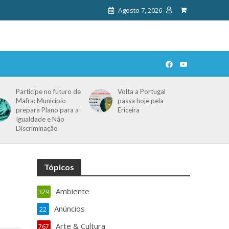
Agosto 7, 2026
Participe no futuro de
Volta a Portugal
Mafra: Município
passa hoje pela
prepara Plano para a
Ericeira
Igualdade e Não
Discriminação
Tópicos
Ambiente
329
Anúncios
22
Arte & Cultura
767