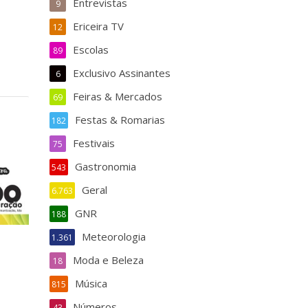
Entrevistas
9
Ericeira TV
12
Escolas
89
Exclusivo Assinantes
6
Feiras & Mercados
69
Festas & Romarias
182
Festivais
75
Gastronomia
543
Geral
6.763
GNR
188
Meteorologia
1.361
Moda e Beleza
18
Música
815
Números
43