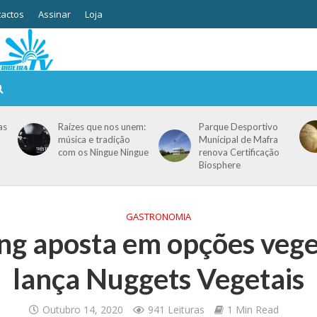
actos
Assinar
Loja
as
Raízes que nos unem:
Parque Desportivo
música e tradição
Municipal de Mafra
com os Ningue Ningue
renova Certificação
Biosphere
GASTRONOMIA
ng aposta em opções vege
lança Nuggets Vegetais
Outubro 14, 2020
941 Leituras
1 Min Read