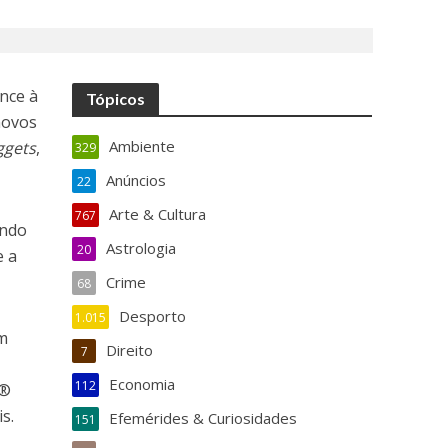
nce à
Tópicos
novos
Ambiente
ggets
,
329
Anúncios
22
Arte & Cultura
767
ando
Astrologia
20
e a
Crime
68
Desporto
1.015
em
Direito
7
Economia
112
r®
s.
Efemérides & Curiosidades
151