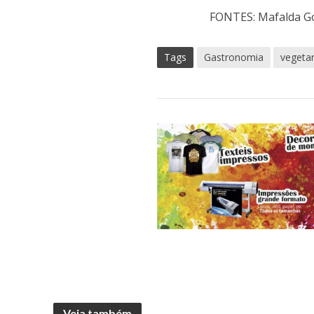
FONTES: Mafalda Go
Tags
Gastronomia
vegeta
Veja também