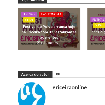
FESTIVAIS
GASTRONOMIA
FESTIVAIS
GERAL
GERAL
Festival do Polvo arranca hoje
na Ericeira com 32 restaurantes
11ª Edi
aderentes
Há 3 meses
Acerca do autor
ericeiraonline