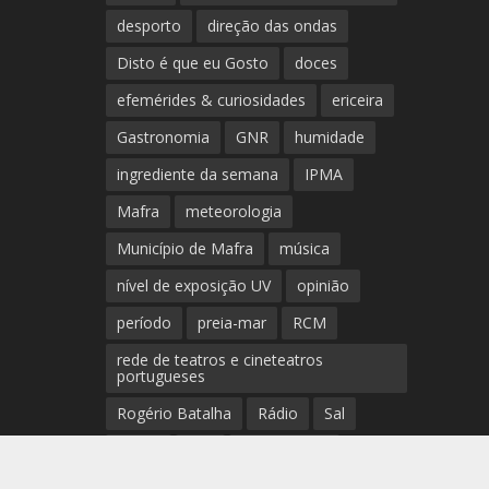
desporto
direção das ondas
Disto é que eu Gosto
doces
efemérides & curiosidades
ericeira
Gastronomia
GNR
humidade
ingrediente da semana
IPMA
Mafra
meteorologia
Município de Mafra
música
nível de exposição UV
opinião
período
preia-mar
RCM
rede de teatros e cineteatros
portugueses
Rogério Batalha
Rádio
Sal
Saúde
surf
temperatura
temperatura média da água