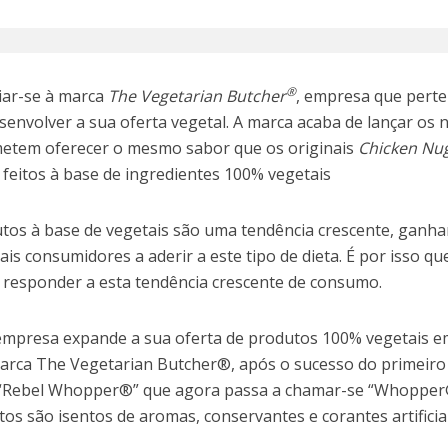
®
ciar-se à marca
The Vegetarian Butcher
, empresa que perte
esenvolver a sua oferta vegetal. A marca acaba de lançar os 
etem oferecer o mesmo sabor que os originais
Chicken Nu
feitos à base de ingredientes 100% vegetais
dutos à base de vegetais são uma tendência crescente, ganh
is consumidores a aderir a este tipo de dieta. É por isso qu
 responder a esta tendência crescente de consumo.
empresa expande a sua oferta de produtos 100% vegetais 
arca The Vegetarian Butcher®, após o sucesso do primeiro
 “Rebel Whopper®” que agora passa a chamar-se “Whoppe
os são isentos de aromas, conservantes e corantes artificiai