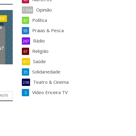
Opinião
1.504
DE
Política
87
e
Praias & Pesca
95
Rádio
267
s?
Religião
67
Saúde
417
Solidariedade
35
Teatro & Cinema
238
Vídeo Ericeira TV
3
TIGOS