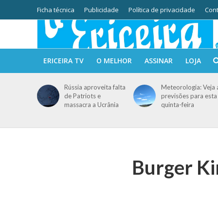
Ficha técnica
Publicidade
Política de privacidade
Cont
ERICEIRA TV
O MELHOR
ASSINAR
LOJA
Rússia aproveita falta
Meteorologia: Veja 
de Patriots e
previsões para esta
massacra a Ucrânia
quinta-feira
Burger Ki