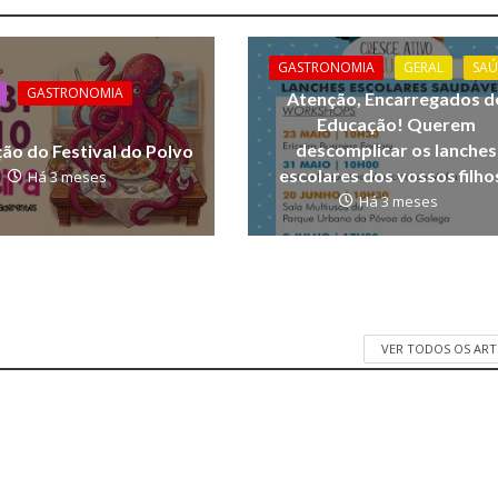
GASTRONOMIA
GERAL
SAÚ
GASTRONOMIA
Atenção, Encarregados d
Educação! Querem
descomplicar os lanches
ção do Festival do Polvo
escolares dos vossos filho
Há 3 meses
Há 3 meses
VER TODOS OS AR