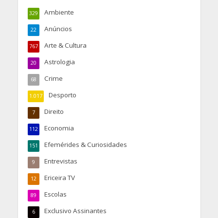
Ambiente
329
Anúncios
22
Arte & Cultura
767
Astrologia
20
Crime
68
Desporto
1.017
Direito
7
Economia
112
Efemérides & Curiosidades
151
Entrevistas
9
Ericeira TV
12
Escolas
89
Exclusivo Assinantes
6