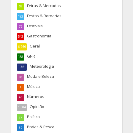
Feiras & Mercados
69
Festas & Romarias
182
Festivais
75
Gastronomia
543
Geral
6.766
GNR
188
Meteorologia
1.361
Moda e Beleza
18
Música
815
Números
43
Opinião
1.504
Política
87
Praias & Pesca
95