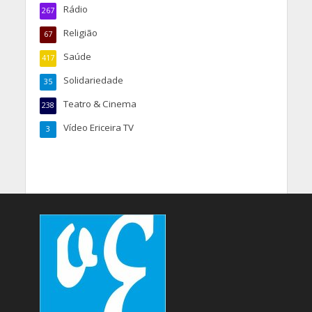
Rádio
267
Religião
67
Saúde
417
Solidariedade
35
Teatro & Cinema
238
Vídeo Ericeira TV
3