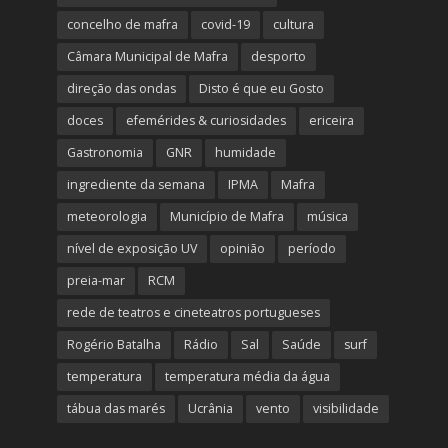
concelho de mafra
covid-19
cultura
Câmara Municipal de Mafra
desporto
direção das ondas
Disto é que eu Gosto
doces
efemérides & curiosidades
ericeira
Gastronomia
GNR
humidade
ingrediente da semana
IPMA
Mafra
meteorologia
Município de Mafra
música
nível de exposição UV
opinião
período
preia-mar
RCM
rede de teatros e cineteatros portugueses
Rogério Batalha
Rádio
Sal
Saúde
surf
temperatura
temperatura média da água
tábua das marés
Ucrânia
vento
visibilidade