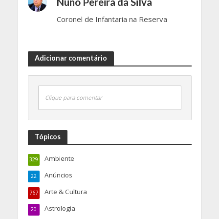
Nuno Pereira da Silva
Coronel de Infantaria na Reserva
Adicionar comentário
Clique para comentar
Tópicos
Ambiente
329
Anúncios
22
Arte & Cultura
767
Astrologia
20