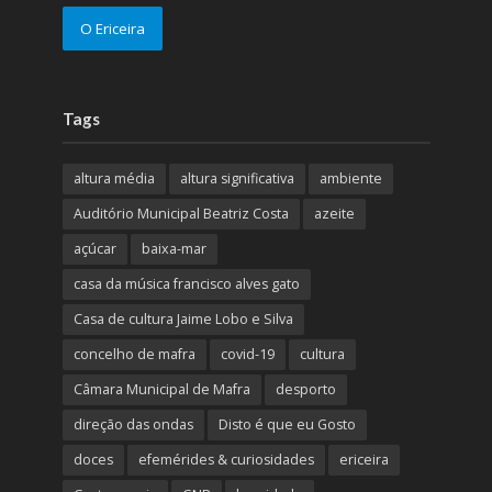
O Ericeira
Tags
altura média
altura significativa
ambiente
Auditório Municipal Beatriz Costa
azeite
açúcar
baixa-mar
casa da música francisco alves gato
Casa de cultura Jaime Lobo e Silva
concelho de mafra
covid-19
cultura
Câmara Municipal de Mafra
desporto
direção das ondas
Disto é que eu Gosto
doces
efemérides & curiosidades
ericeira