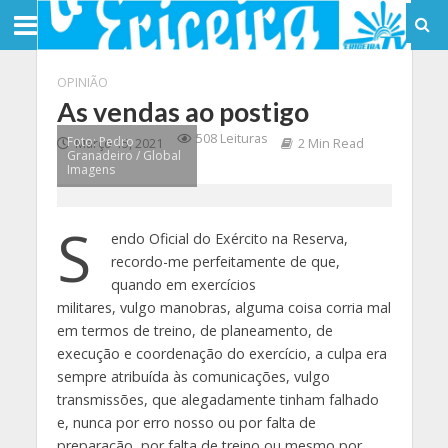
OPINIÃO
As vendas ao postigo
508 Leituras
Foto: Pedro
Março 15, 2021
2 Min Read
Granadeiro / Global
Imagens
S
endo Oficial do Exército na Reserva,
recordo-me perfeitamente de que,
quando em exercícios
militares, vulgo manobras, alguma coisa corria mal
em termos de treino, de planeamento, de
execução e coordenação do exercício, a culpa era
sempre atribuída às comunicações, vulgo
transmissões, que alegadamente tinham falhado
e, nunca por erro nosso ou por falta de
preparação, por falta de treino ou mesmo por