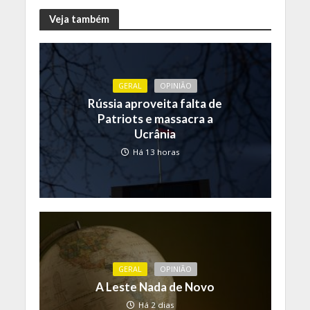
Veja também
GERAL
OPINIÃO
Rússia aproveita falta de
Patriots e massacra a
Ucrânia
Há 13 horas
GERAL
OPINIÃO
A Leste Nada de Novo
Há 2 dias