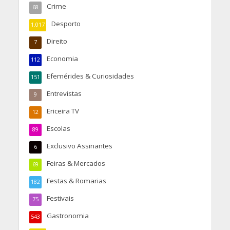
Crime
68
Desporto
1.017
Direito
7
Economia
112
Efemérides & Curiosidades
151
Entrevistas
9
Ericeira TV
12
Escolas
89
Exclusivo Assinantes
6
Feiras & Mercados
69
Festas & Romarias
182
Festivais
75
Gastronomia
543