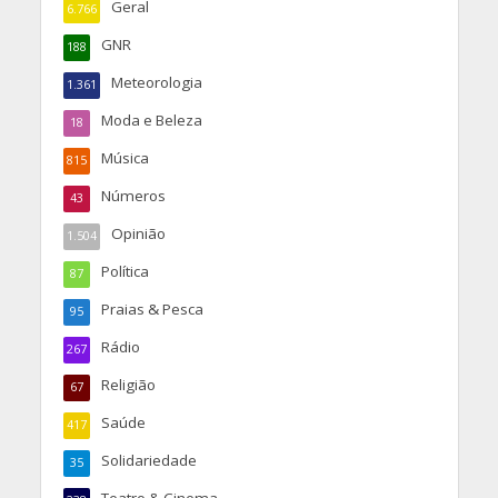
Geral
6.766
GNR
188
Meteorologia
1.361
Moda e Beleza
18
Música
815
Números
43
Opinião
1.504
Política
87
Praias & Pesca
95
Rádio
267
Religião
67
Saúde
417
Solidariedade
35
Teatro & Cinema