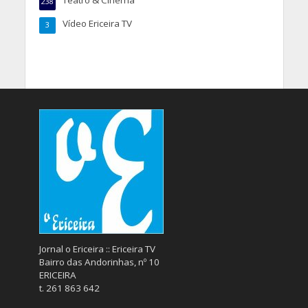
238
Vídeo Ericeira TV
3
Jornal o Ericeira :: Ericeira TV
Bairro das Andorinhas, nº 10
ERICEIRA
t. 261 863 642