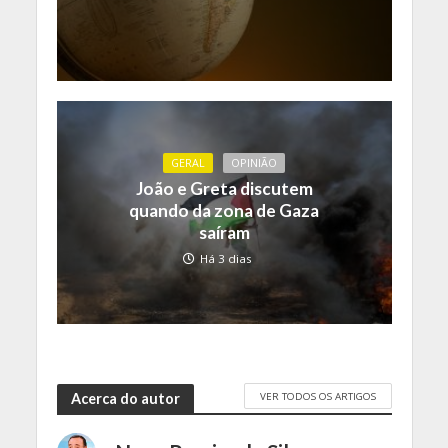
GERAL
OPINIÃO
João e Greta discutem
quando da zona de Gaza
saíram
Há 3 dias
VER TODOS OS ARTIGOS
Acerca do autor